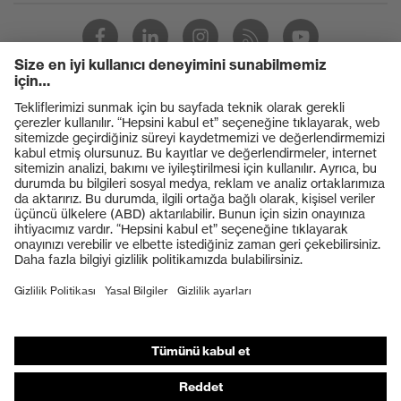
Ürünler
Koruyucu gözlükler
Koruyucu baretler
Koruyucu eldivenler
Koruyucu ayakkabılar
Bireysel KKD
Solunum koruması
İşitme koruması
Koruyucu kıyafetler + iş kıyafetleri