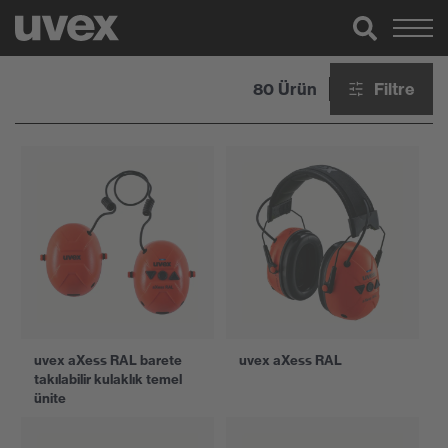
80 Ürün
Filtre
uvex aXess RAL barete
uvex aXess RAL
takılabilir kulaklık temel
ünite