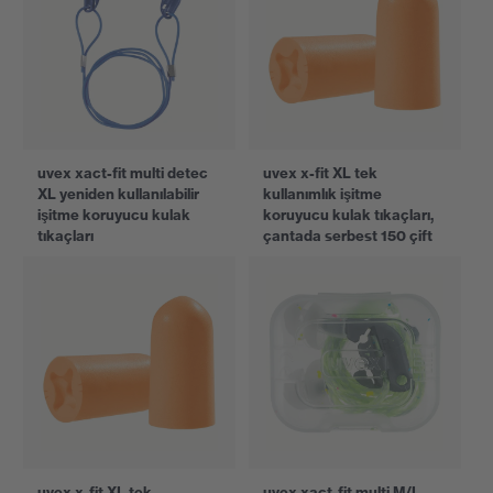
uvex xact-fit multi detec
uvex x-fit XL tek
XL yeniden kullanılabilir
kullanımlık işitme
işitme koruyucu kulak
koruyucu kulak tıkaçları,
tıkaçları
çantada serbest 150 çift
uvex x-fit XL tek
uvex xact-fit multi M/L