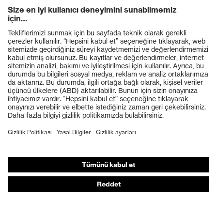
Ürünler
Koruyucu gözlükler
Koruyucu baretler
Koruyucu eldivenler
Koruyucu ayakkabılar
Bireysel KKD
Solunum koruması
İşitme koruması
Koruyucu kıyafetler + iş kıyafetleri
Ürün yardımcı araçları