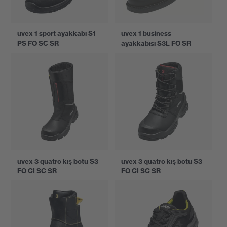
uvex 1 sport ayakkabı S1
uvex 1 business
PS FO SC SR
ayakkabısı S3L FO SR
uvex 3 quatro kış botu S3
uvex 3 quatro kış botu S3
FO CI SC SR
FO CI SC SR