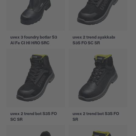
uvex 3 foundry botlar S3
uvex 2 trend ayakkabı
Al Fe CI HI HRO SRC
S3S FO SC SR
uvex 2 trend bot S3S FO
uvex 2 trend bot S3S FO
SC SR
SR