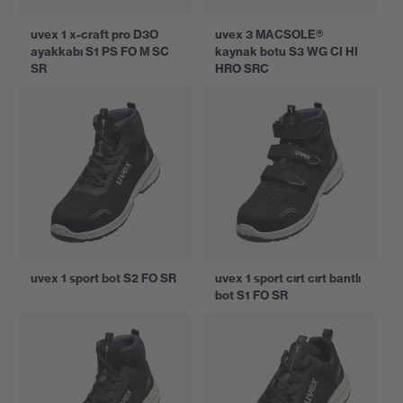
uvex 1 x-craft pro D3O
uvex 3 MACSOLE®
ayakkabı S1 PS FO M SC
kaynak botu S3 WG CI HI
SR
HRO SRC
uvex 1 sport bot S2 FO SR
uvex 1 sport cırt cırt bantlı
bot S1 FO SR