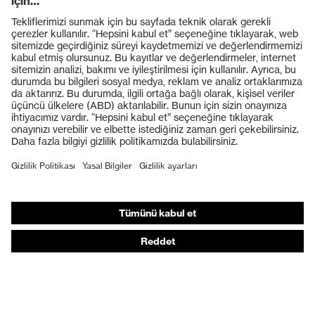
Ürünler
Koruyucu gözlükler
Koruyucu baretler
Koruyucu eldivenler
Koruyucu ayakkabılar
Bireysel KKD
Solunum koruması
İşitme koruması
Koruyucu kıyafetler + iş kıyafetleri
Ürün yardımcı araçları
Baştan ayağa: uvex Safety Expert System