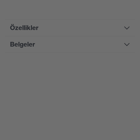
Özellikler
Belgeler
Product family designation
uvex x-fit
Pazarlama rengi
Açık turuncu
Bilgi formu
Suchfarbe (Filtre)
turuncu
CE Uygunluk Beyanı
Tip
Kordonlu
CE Uygunluk Beyanları için portalı indirin
Algılanabilirlik
Hayır
Cinsiyet
Üniseks
H değeri (yüksek frekanslı
37
gürültü için ses yalıtım değeri)