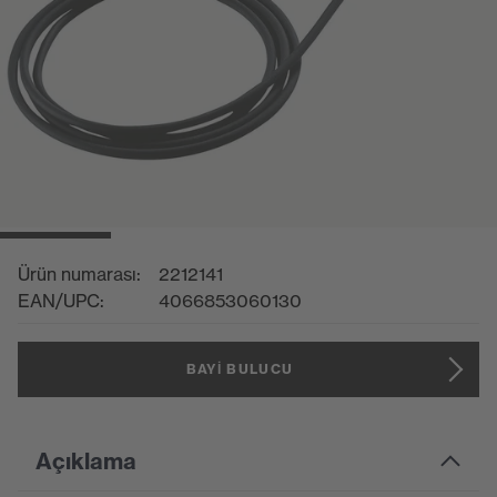
Ürün numarası:
2212141
EAN/UPC:
4066853060130
BAYI BULUCU
Açıklama