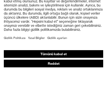
Koruyucu gözlükler
Koruyucu baretler
Koruyucu eldivenler
Koruyucu ayakkabılar
Bireysel KKD
Solunum koruması
İşitme koruması
Koruyucu kıyafetler + iş kıyafetleri
Ürün yardımcı araçları
Baştan ayağa: uvex Safety Expert System
Koruyucu eldivenler: uvex Chemical Expert System
Solunum koruması: uvex Respiratory Expert System