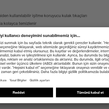
iden kullanılabilir işitme koruyucu kulak tıkaçları
la kolayca temizlenir
larak saklanmasını sağlar
nım sağlar
e kulaktaki basıncı azaltır
ilir ve erişilebilir olmasını sağlar - düşük gürültülü
aşınabilir