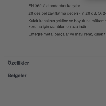
EN 352-2 standardını karşılar
26 desibel zayıflatma değeri - Y: 26 dB, O: 
Kulak kanalının şekline ve boyutuna mükem
koruma için sızıntıları en aza indirir
Entegre metal parçalar ve mavi renk, kulak t
Özellikler
Belgeler
Product family designation
uvex xact-fit
Pazarlama rengi
Misket limon
CE Uygunluk Beyanı
Suchfarbe (Filtre)
mavi
CE Uygunluk Beyanları için portalı indirin