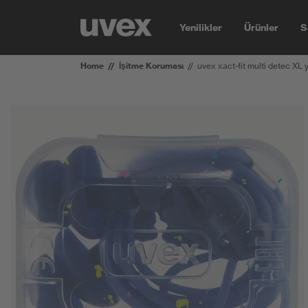
Yenilikler
Ürünler
S
Home
İşitme Koruması
uvex xact-fit multi detec XL 