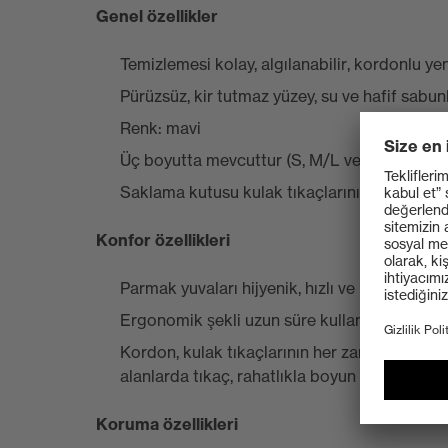
Genel özellikler
Temizlemesi kolay, algılanabilir, kordonlu yen
Pürüzsüz, kir tutmaz yüzey, su ve hafif sabun
Renk: mavi
Üç boyutta mevcuttur (S, M/L ve XL)
Saklama kutusu kulak tıkaçlarının hijyenik o
Konfor özellikleri
Parmak yuvaları hijyenik, hızlı ve kolay kulla
Ergonomik şekli uzun süre kullanıldığında bil
Kordon, kulak tıkaçlarının her zaman kullanılab
alanlarda tıkaç, rahatlıkla boyun çevresinde t
Koruma özellikleri