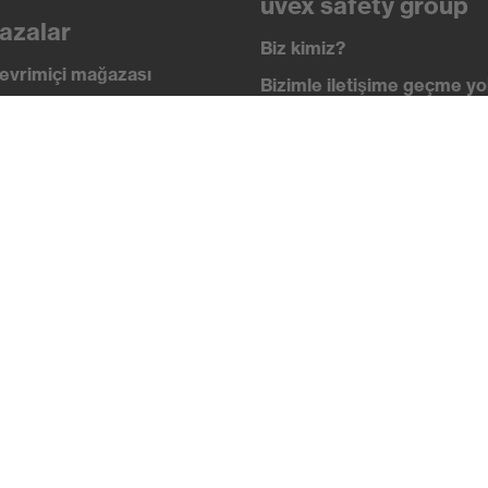
uvex safety group
azalar
Biz kimiz?
evrimiçi mağazası
Bizimle iletişime geçme yol
i
İletişim
 academy
Yasal Bilgiler
lik standartları
Gizlilik ilkesi
ikalar