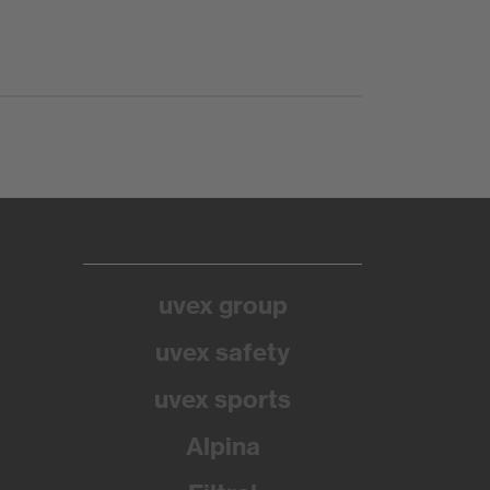
uvex group
uvex safety
uvex sports
Alpina