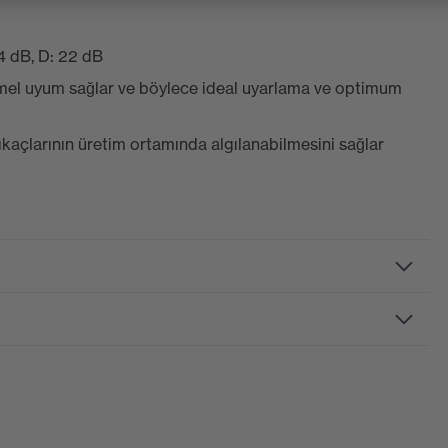
24 dB, D: 22 dB
mel uyum sağlar ve böylece ideal uyarlama ve optimum
ıkaçlarının üretim ortamında algılanabilmesini sağlar
u