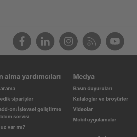
 elastomer (TPE)
20
cu kulak tıkaçları
ı
n alma yardımcıları
Medya
ılabilir (R)
ı arama
Basın duyuruları
edik siparişler
Kataloglar ve broşürler
add-on: İşlevsel geliştirme
Videolar
blem servisi
Mobil uygulamalar
uz var mı?