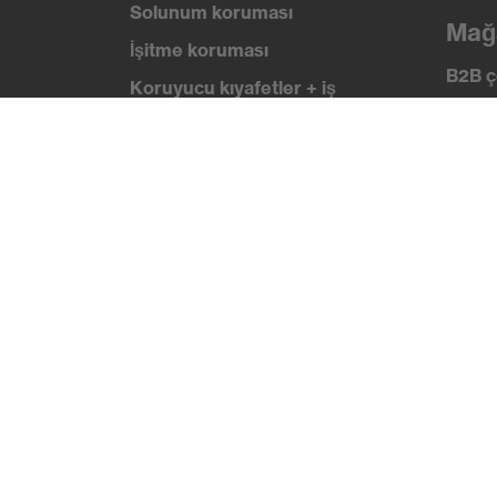
Solunum koruması
Mağ
İşitme koruması
B2B ç
Koruyucu kıyafetler + iş
kıyafetleri
Bilg
Ürün yardımcı araçları
uvex
Güven
Baştan ayağa: uvex Safety
Expert System
Sertif
Koruyucu eldivenler: uvex
Chemical Expert System
Solunum koruması: uvex
Respiratory Expert System
Koruyucu gözlükler: Yapılandırıcı
Teknolojiler
Ödüller