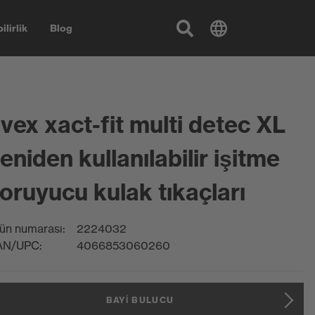
ilirlik
Blog
vex xact-fit multi detec XL
eniden kullanılabilir işitme
oruyucu kulak tıkaçları
ün numarası:
2224032
AN/UPC:
4066853060260
BAYI BULUCU