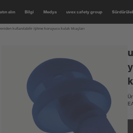
atın alın
Bilgi
Medya
uvex safety group
Sürdürüleb
yeniden kullanılabilir işitme koruyucu kulak tıkaçları
u
y
k
Ür
E