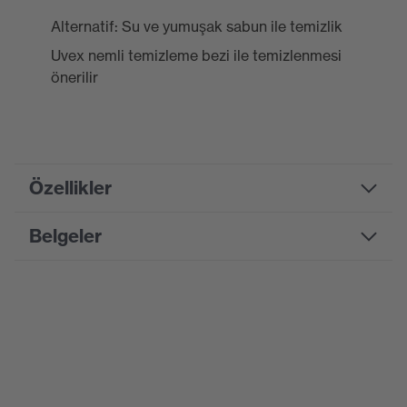
Alternatif: Su ve yumuşak sabun ile temizlik
Uvex nemli temizleme bezi ile temizlenmesi
önerilir
Özellikler
Belgeler
Product family
uvex K-Series
designation
Bilgi formu
Suchfarbe (Filtre)
gri, siyah
Mekanik montaj, Barete
CE Uygunluk Beyanı
Tip
takmak için
CE Uygunluk Beyanları için portalı indirin
çıkarılabilir kulak koruyucu