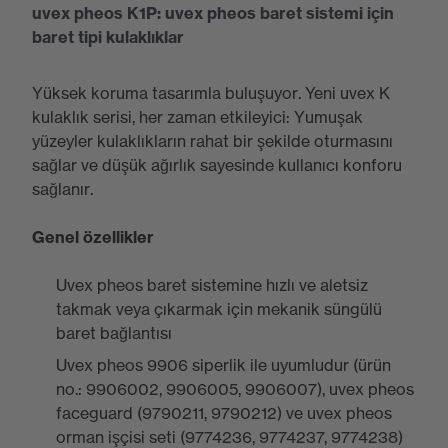
uvex pheos K1P: uvex pheos baret sistemi için
baret tipi kulaklıklar
Yüksek koruma tasarımla buluşuyor. Yeni uvex K
kulaklık serisi, her zaman etkileyici: Yumuşak
yüzeyler kulaklıkların rahat bir şekilde oturmasını
sağlar ve düşük ağırlık sayesinde kullanıcı konforu
sağlanır.
Genel özellikler
Uvex pheos baret sistemine hızlı ve aletsiz
takmak veya çıkarmak için mekanik süngülü
baret bağlantısı
Uvex pheos 9906 siperlik ile uyumludur (ürün
no.: 9906002, 9906005, 9906007), uvex pheos
faceguard (9790211, 9790212) ve uvex pheos
orman işçisi seti (9774236, 9774237, 9774238)