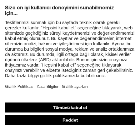
Ürünler
Koruyucu gözlükler
Koruyucu baretler
Koruyucu eldivenler
Koruyucu ayakkabılar
Bireysel KKD
Solunum koruması
İşitme koruması
Koruyucu kıyafetler + iş kıyafetleri
Ürün yardımcı araçları