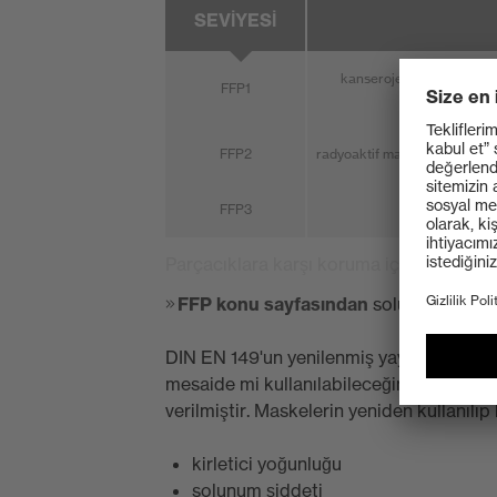
SEVIYESI
kanserojen veya radyoakti
FFP1
FFP2
radyoaktif maddelerin, 3. ris
FFP3
Parçacıklara karşı koruma için filtreli y
FFP konu sayfasından
solunum koruma 
DIN EN 149'un yenilenmiş yayını, filtrel
mesaide mi kullanılabileceğini de düzenler
verilmiştir. Maskelerin yeniden kullanılıp
kirletici yoğunluğu
solunum şiddeti