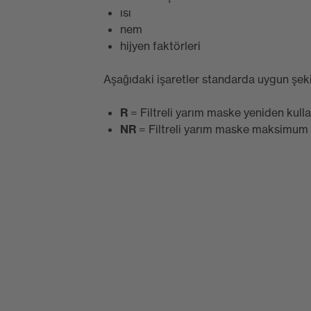
ısı
nem
hijyen faktörleri
Aşağıdaki işaretler standarda uygun şekil
R
= Filtreli yarım maske yeniden kullan
NR
= Filtreli yarım maske maksimum bi