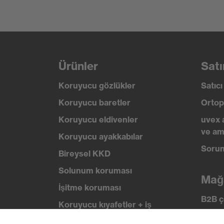
Ürünler
Satı
Koruyucu gözlükler
Satıc
Koruyucu baretler
Ortop
Koruyucu eldivenler
uvex 
ve am
Koruyucu ayakkabılar
Sorun
Bireysel KKD
Solunum koruması
Mağ
İşitme koruması
B2B ç
Koruyucu kıyafetler + iş
kıyafetleri