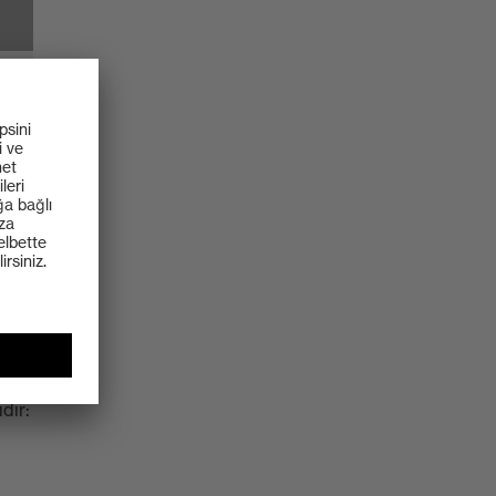
n
ildir
dır: