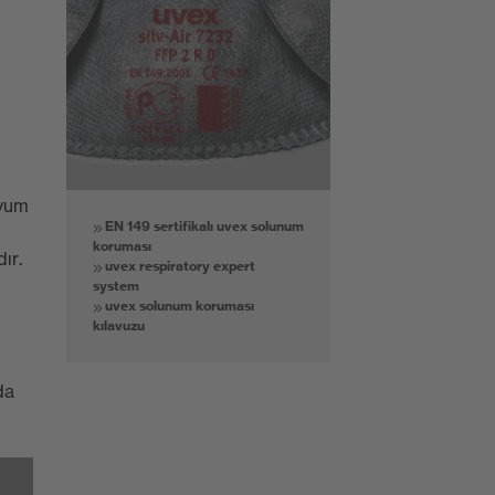
,
nyum
EN 149 sertifikalı uvex solunum
koruması
ır.
uvex respiratory expert
system
uvex solunum koruması
kılavuzu
da