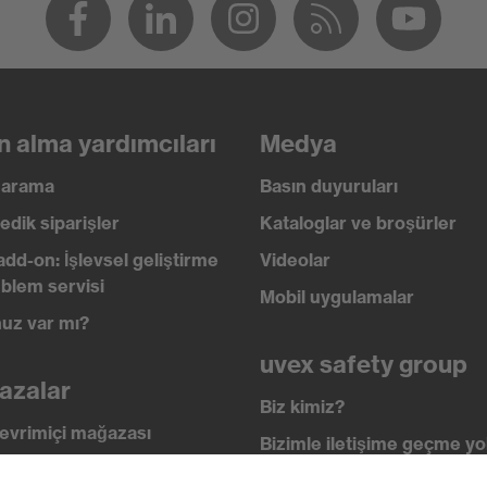
n alma yardımcıları
Medya
ı arama
Basın duyuruları
edik siparişler
Kataloglar ve broşürler
add-on: İşlevsel geliştirme
Videolar
blem servisi
Mobil uygulamalar
uz var mı?
uvex safety group
azalar
Biz kimiz?
evrimiçi mağazası
Bizimle iletişime geçme yol