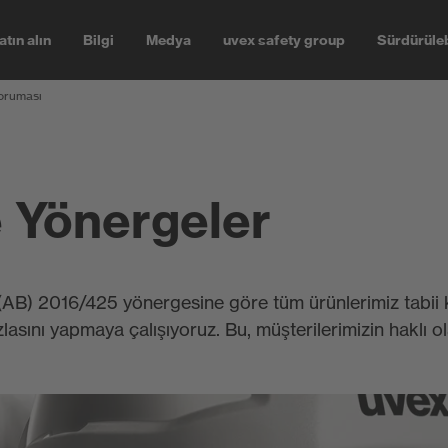
atın alın
Bilgi
Medya
uvex safety group
Sürdürüleb
oruması
e Yönergeler
 (AB) 2016/425 yönergesine göre tüm ürünlerimiz tabii ki
zlasını yapmaya çalışıyoruz. Bu, müşterilerimizin haklı o