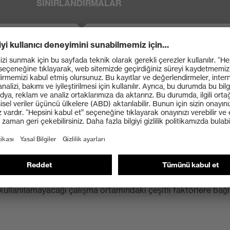
SINIRLANDIRMALAR
f maddelerin, 2 ve 3. risk gruplarından havayla yayılan maddelerin ve enzimleri
parçacıkları için uygun değildir
k grubundan havayla yayılan maddelerin ve enzimlerin parçacıkları için uygun değ
arım maskelerin koruma seviyesi
sınıfları hakkında daha fazla bilgi edinin.
i yarım maskelerin sadece tek mesaide mi, yoksa birden fazla
. İlgili temizlik ve dezenfeksiyon gereklilikleri standartta
 kullanılamayacağı çalışma ortamındaki çeşitli faktörlere bağlı