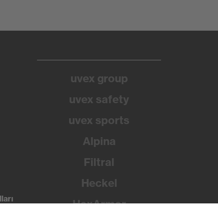
uvex group
uvex safety
uvex sports
Alpina
Filtral
Heckel
ları
HexArmor