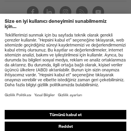
Ürünler
Koruyucu gözlükler
Koruyucu baretler
Koruyucu eldivenler
Koruyucu ayakkabılar
Bireysel KKD
Solunum koruması
İşitme koruması
Koruyucu kıyafetler + iş kıyafetleri