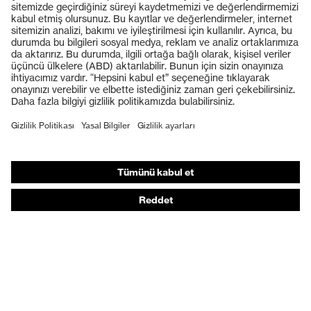
Ürünler
Koruyucu gözlükler
Koruyucu baretler
Koruyucu eldivenler
Koruyucu ayakkabılar
Bireysel KKD
Solunum koruması
İşitme koruması
Koruyucu kıyafetler + iş kıyafetleri
Ürün yardımcı araçları
Baştan ayağa: uvex Safety Expert System
Koruyucu eldivenler: uvex Chemical Expert System