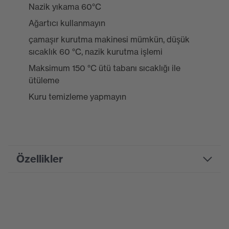
Nazik yıkama 60°C
Ağartıcı kullanmayın
çamaşır kurutma makinesi mümkün, düşük
sıcaklık 60 °C, nazik kurutma işlemi
Maksimum 150 °C ütü tabanı sıcaklığı ile
ütüleme
Kuru temizleme yapmayın
Özellikler
Product family
uvex suxxeed
designation
Pazarlama rengi
Ultramarin