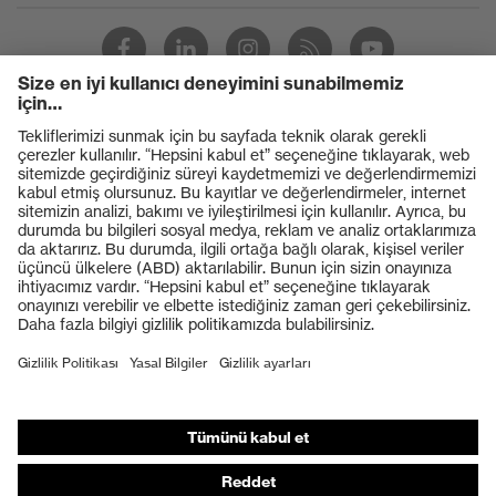
Ürünler
Koruyucu gözlükler
Koruyucu baretler
Koruyucu eldivenler
Koruyucu ayakkabılar
Bireysel KKD
Solunum koruması
İşitme koruması
Koruyucu kıyafetler + iş kıyafetleri