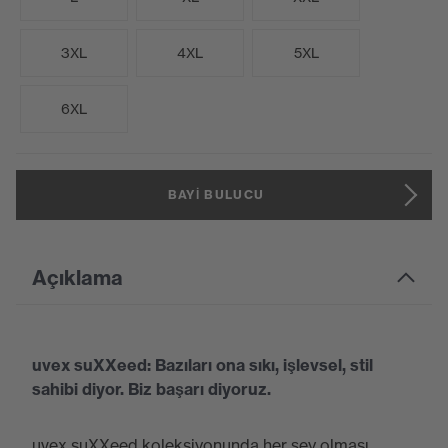
3XL
4XL
5XL
6XL
BAYI BULUCU
Açıklama
uvex suXXeed: Bazıları ona sıkı, işlevsel, stil
sahibi diyor. Biz başarı diyoruz.
uvex suXXeed koleksiyonunda her şey olması