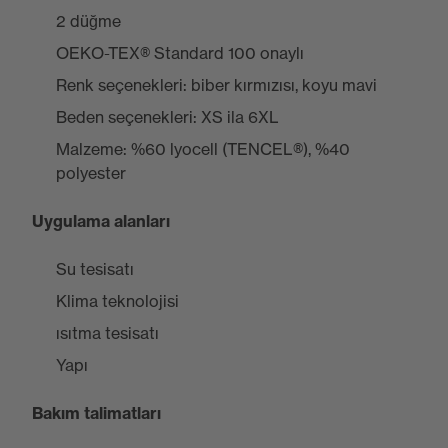
2 düğme
OEKO-TEX® Standard 100 onaylı
Renk seçenekleri: biber kırmızısı, koyu mavi
Beden seçenekleri: XS ila 6XL
Malzeme: %60 lyocell (TENCEL®), %40
polyester
Uygulama alanları
Su tesisatı
Klima teknolojisi
ısıtma tesisatı
Yapı
Bakım talimatları