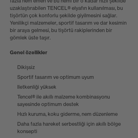
fazla nem emen ve bu nemi bir o kadar hızlı şekilde
uzaklaştırabilen TENCEL® elyafın kullanılması, bu
tişörtün çok konforlu şekilde giyilmesini sağlar.
Yenilikçi malzemeler, sportif tasarım ve dar kesimin
bir araya gelmesi, bu tişörtü rakiplerinden bir
gömlek üste taşır.
Genel özellikler
Dikişsiz
Sportif tasarım ve optimum uyum
Iletkenliği yüksek
Tencel® ile akıllı malzeme kombinasyonu
sayesinde optimum destek
Hızlı kuruma, koku giderme, nem düzenleme
Daha fazla hareket serbestliği için akıllı bölge
konsepti