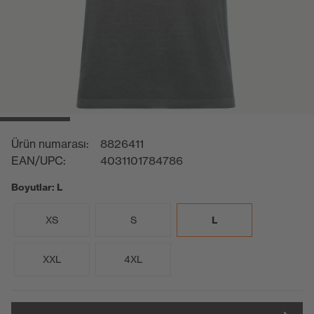
Ürün numarası:
8826411
EAN/UPC:
4031101784786
Boyutlar: L
XS
S
L
XXL
4XL