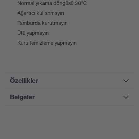
Normal yıkama döngüsü 30°C
Ağartıcı kullanmayın
Tamburda kurutmayın
Ütü yapmayın
Kuru temizleme yapmayın
Özellikler
Belgeler
Product family
uvex suXXeed ESD
designation
Bilgi formu
Suchfarbe (Filtre)
siyah
Ekipman
yuvarlak yaka