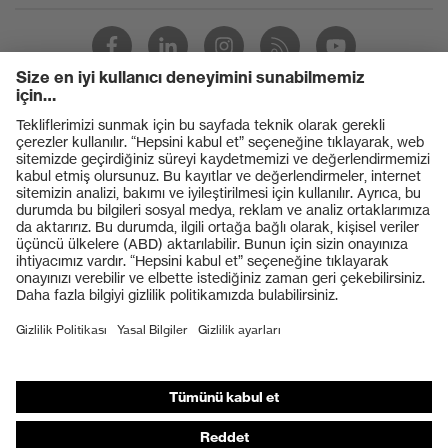
Ürünler
Koruyucu gözlükler
Koruyucu baretler
Koruyucu eldivenler
Koruyucu ayakkabılar
Bireysel KKD
Solunum koruması
İşitme koruması
Koruyucu kıyafetler + iş kıyafetleri