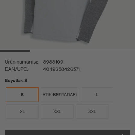
Ürün numarası:
8988109
EAN/UPC:
4049358426571
Boyutlar: S
S
ATIK BERTARAFI
L
XL
XXL
3XL