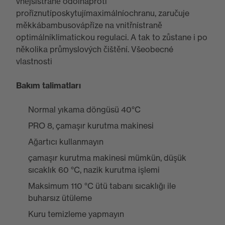
vnějšístraně odolnáproti
proříznutíposkytujímaximálníochranu, zaručuje
měkkábambusovápříze na vnitřnístraně
optimálníklimatickou regulaci. A tak to zůstane i po
několika průmyslových čištění. Všeobecné
vlastnosti
Bakım talimatları
Normal yıkama döngüsü 40°C
PRO 8, çamaşır kurutma makinesi
Ağartıcı kullanmayın
çamaşır kurutma makinesi mümkün, düşük
sıcaklık 60 °C, nazik kurutma işlemi
Maksimum 110 °C ütü tabanı sıcaklığı ile
buharsız ütüleme
Kuru temizleme yapmayın