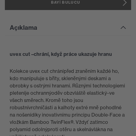
BAYI BULUCU
Açıklama
uvex cut –chrání, když práce ukazuje hranu
Kolekce uvex cut chránípřed zraněním každé ho,
kdo manipuluje s břity, skleněnými deskami a
obrobky s ostrými hranami. Různými technologiemi
pleteníje ochrannýoděv obzvláště elastický–ve
všech směrech. Kromě toho jsou
robustnívrchníčásti a kalhoty extré mně pohodlné
na nošenídíky inovativnímu principu Double-Face a
vložkám Bamboo TwinFlex®. Vždyť zatímco
polyamid odolnýproti otěru a skelnávlákna na