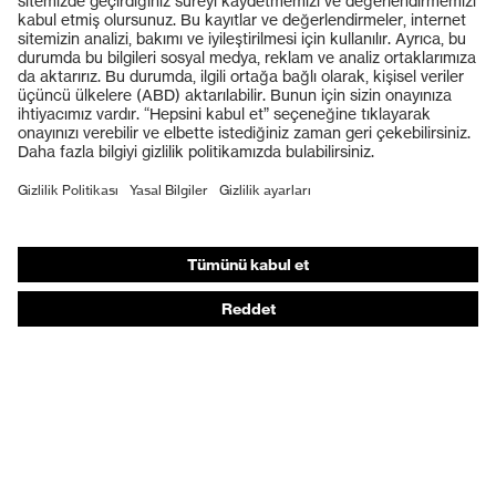
Koruyucu gözlükler
Koruyucu baretler
Koruyucu eldivenler
Koruyucu ayakkabılar
Bireysel KKD
Solunum koruması
İşitme koruması
Koruyucu kıyafetler + iş kıyafetleri
Ürün yardımcı araçları
Baştan ayağa: uvex Safety Expert System
Koruyucu eldivenler: uvex Chemical Expert System
Solunum koruması: uvex Respiratory Expert System