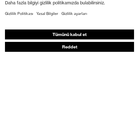
Koruyucu ayakkabılar
Bireysel KKD
Solunum koruması
İşitme koruması
Koruyucu kıyafetler + iş kıyafetleri
Ürün yardımcı araçları
Baştan ayağa: uvex Safety Expert System
Koruyucu eldivenler: uvex Chemical Expert System
Solunum koruması: uvex Respiratory Expert System
Koruyucu gözlükler: Yapılandırıcı
Teknolojiler
Ödüller