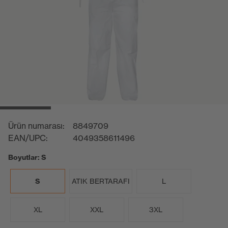
Ürün numarası:
8849709
EAN/UPC:
4049358611496
Boyutlar: S
S
ATIK BERTARAFI
L
XL
XXL
3XL