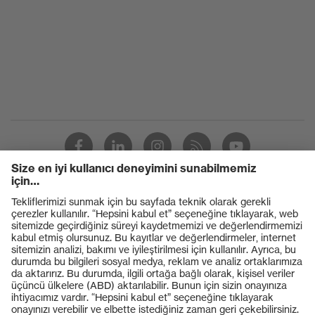
Suchfarbe
beyaz
(Filtre)
Ürünler
Koruyucu gözlükler
Koruyucu baretler
Koruyucu eldivenler