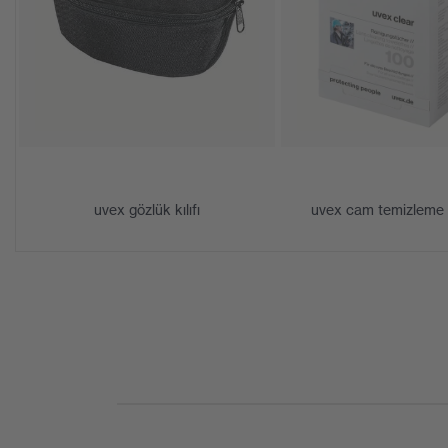
Cam renk tonu özellikleri
Sinyal rengi al
Cinsiyet
Üniseks
İşaret
W 166 34 B CE
Kafa bandı malzemesi
Sentetik
Çerçeve malzemesi
Plastik
uvex gözlük kılıfı
uvex cam temizleme m
Cam malzemesi
Polikarbonat (
Çerçeve malzemesi
Plastik, Senteti
Standart
EN 166:2001, 
Ürün kategorisi
Koruyucu gözlü
Ürün tipi
Büyük gözlükle