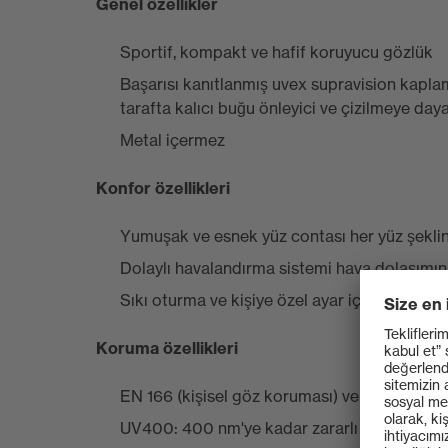
Genel özellikler
Sportif, kompakt ve hafif koruyucu gözlük
Başarısı kanıtlanmış uvex supravision kapla
tarafta kalıcı buğu önleyici ve çizilmeye daya
Metal içermez
Konfor özellikleri
Yumuşak ve esnek yüz contası her yüz şekli
Dolaylı havalandırma sistemi hava dolaşımını i
Sıkı oturma ve kişiye özel ayar için uzunluğ
Koruma özellikleri
EN 166 (kişisel göz koruması) ve EN 170 (UV fi
UV400: 400 nm'ye kadar zararlı UV radyas