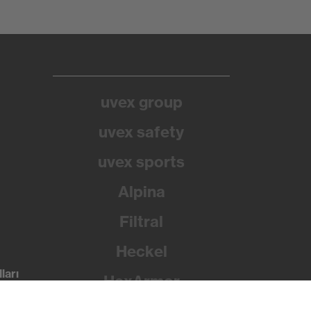
uvex group
uvex safety
uvex sports
Alpina
Filtral
Heckel
ları
HexArmor