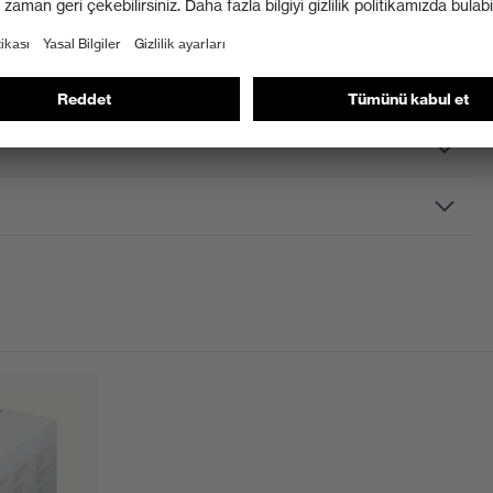
kler, ayarlanabilir kafa bandı
n plus
ıcı buğu önleyicidir, Her iki yüzü de çizilmeye dirençlidir