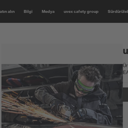
atın alın
Bilgi
Medya
uvex safety group
Sürdürüleb
u
Ür
E