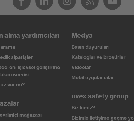
n alma yardımcıları
Medya
ı arama
Basın duyuruları
edik siparişler
Kataloglar ve broşürler
add-on: İşlevsel geliştirme
Videolar
blem servisi
eknolojisi, uvex supravision kaplama teknolojisi
Mobil uygulamalar
uz var mı?
uvex safety group
azalar
Biz kimiz?
evrimiçi mağazası
Bizimle iletişime geçme yol
i