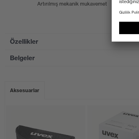
Artırılmış mekanik mukavemet
Özellikler
Belgeler
Product family designation
uvex u-sonic
Pazarlama rengi
Antrasit, Yeşil
Bilgi formu
Suchfarbe (Filtre)
gri, yeşil
Aksesuarlar
CE Uygunluk Beyanı
Ekipman
tek camlı gözlü
CE Uygunluk Beyanları için portalı indirin
Kaplama
uvex supravisio
Kaplama özellikleri
Her iki yüzü kal