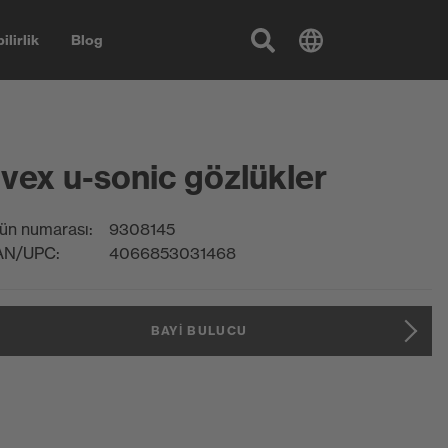
ilirlik
Blog
vex u-sonic gözlükler
ün numarası:
9308145
AN/UPC:
4066853031468
BAYI BULUCU