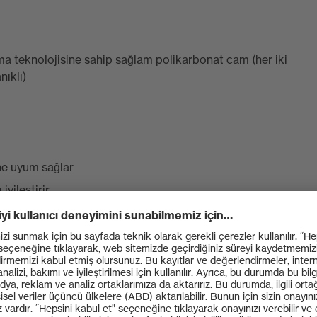
ma teknolojisine sahip sağlam polikarbonat cam (her iki
nıklı)
ne uyum sağlar
yileştirir
u ayarlanabilir kumaş kafa bandı
ltreleri) uyarınca sertifikalı
yonuna karşı %100 koruma