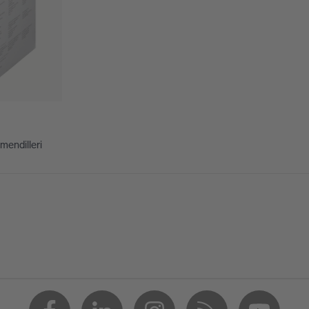
gılama
 - 2C-1,2 W 1 B KN CE
endilleri
PC)
k
EN 170:2002
kler
r