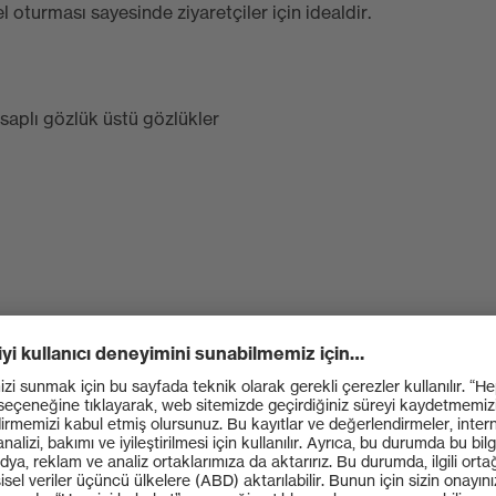
turması sayesinde ziyaretçiler için idealdir.
saplı gözlük üstü gözlükler
son derece dirençli (uvex supravision sapphire)
ı