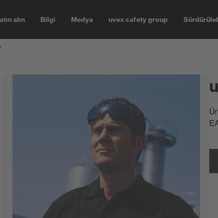
atın alın
Bilgi
Medya
uvex safety group
Sürdürüleb
r
u
Ür
E