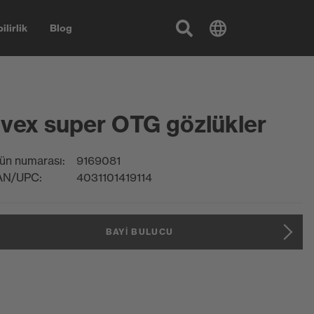
ilirlik
Blog
vex super OTG gözlükler
ün numarası:
9169081
AN/UPC:
4031101419114
BAYI BULUCU