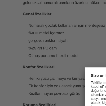
geleneksel numaralı camların üzerine mükemmel o
Genel özellikler
Numaralı gözlük kullananlar için menteşesiz 
%100 metal içermez
çerçeve renkleri: siyah
%23 gri PC cam
Güneş parlama filtreli model
Konfor özellikleri
Her iki yüzü çizilmeye ve kimyasallara karşı 
Ek konfor için çok esnek yumuşak sap uçlar
Kısıtlanmayan çevresel görüş
Koruma özellikleri