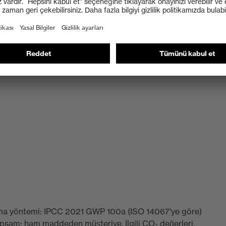
striyel kullanıma yönelik güneş parlama filtreleri)
plama yöntemi: IPCC 2021 GWP 100a (ISO 14067'ye göre)
apsam: ham maddeden müşteriye. İlgili CO₂ değerleri,