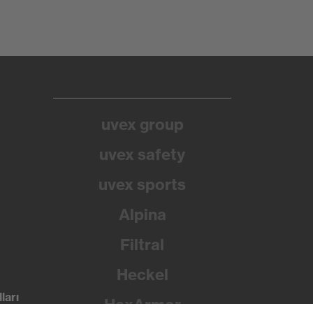
uvex group
uvex safety
uvex sports
Alpina
Filtral
Heckel
ları
HexArmor