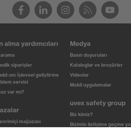
6:2001, EN 172:1994 + A1:2000 + A2:2001
ucu gözlükler
k üstü gözlükler
23
n alma yardımcıları
Medya
ı arama
Basın duyuruları
ruması, Parlama koruması
edik siparişler
Kataloglar ve broşürler
add-on: İşlevsel geliştirme
Videolar
blem servisi
Mobil uygulamalar
uz var mı?
0
uvex safety group
azalar
bileşen teknolojisi, uvex supravision kaplama teknolojisi
Biz kimiz?
evrimiçi mağazası
Bizimle iletişime geçme yol