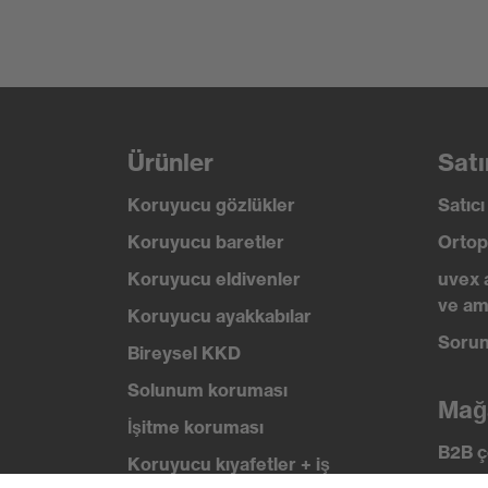
Standart
EN 16
Ürün kategorisi
Koruy
Ürün tipi
Gözlü
Cam renk tonu
Gri %
Ürünler
Satı
Koruyucu gözlükler
Satıc
Koruyucu filtre
UV ko
Koruyucu baretler
Ortop
Cam arama rengi (filtre)
gri
Koruyucu eldivenler
uvex 
ve am
Geçirgenlik
23%
Koruyucu ayakkabılar
Sorun
Bireysel KKD
UV koruması
UV40
Solunum koruması
Mağ
uvex teknolojisi
Çoklu 
İşitme koruması
B2B ç
Koruyucu kıyafetler + iş