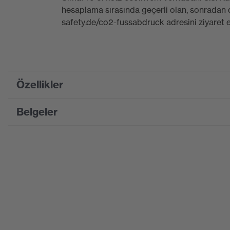
hesaplama sırasında geçerli olan, sonradan d
safety.de/co2-fussabdruck adresini ziyaret 
Özellikler
Belgeler
Product family designation
uvex 
Pazarlama rengi
beyaz
Bilgi formu
Suchfarbe (Filtre)
siyah
CE Uygunluk Beyanı
Ekipman
tek c
CE Uygunluk Beyanları için portalı indirin
Kaplama
uvex 
Her ik