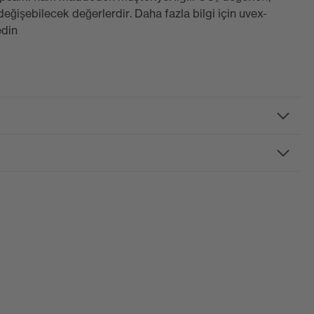
eğişebilecek değerlerdir. Daha fazla bilgi için uvex-
edin
super OTG
, siyah
, beyaz
amlı gözlükler, menteşesiz saplar, entegre yan siper
supravision sapphire
i yüzü çizilmeye son derece dirençlidir, Kimyasala karşı