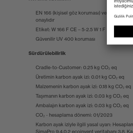
EN 166 (kişisel göz koruması) ve EN 172 (endü
onaylıdır
Etiket: W 166 F CE – 5-2.5 W 1 F
Güvenilir UV 400 koruması
Sürdürülebilirlik
Cradle-to-Customer: 0.25 kg CO₂ eq
Üretimin karbon ayak izi: 0.01 kg CO₂ eq
Malzemenin karbon ayak izi: 0.18 kg CO₂ eq
Taşımanın karbon ayak izi: 0.03 kg CO₂ eq
Ambalajın karbon ayak izi: 0.03 kg CO₂ eq
CO₂ - hesaplama dönemi: 01/2023
Karbon ayak iziyle ilgili yasal uyarı: Hesa
SimaPro 9.4.0.2 ecoinvent veritabanı 3.8. K