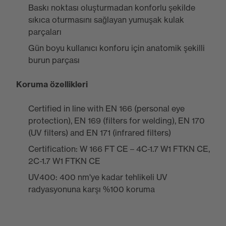
Baskı noktası oluşturmadan konforlu şekilde
sıkıca oturmasını sağlayan yumuşak kulak
parçaları
Gün boyu kullanıcı konforu için anatomik şekilli
burun parçası
Koruma özellikleri
Certified in line with EN 166 (personal eye
protection), EN 169 (filters for welding), EN 170
(UV filters) and EN 171 (infrared filters)
Certification: W 166 FT CE – 4C-1.7 W1 FTKN CE,
2C-1.7 W1 FTKN CE
UV400: 400 nm'ye kadar tehlikeli UV
radyasyonuna karşı %100 koruma