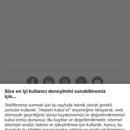
Cam arama
rengi
gri
(filtre)
Geçirgenlik
46%
UV
UV400
koruması
uvex
uvex supravision kaplama teknolojisi
teknolojisi
Ürünler
Koruyucu gözlükler