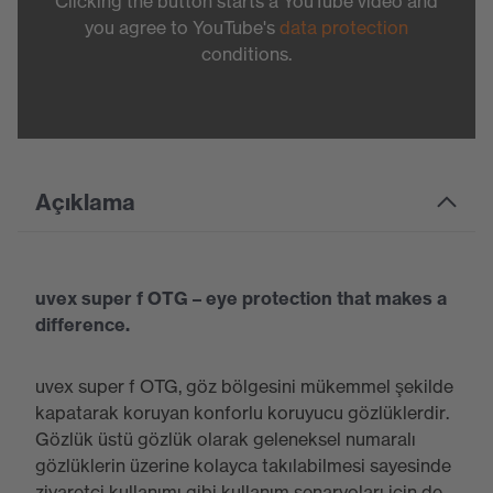
Clicking the button starts a YouTube video and
you agree to YouTube's
data protection
conditions.
Açıklama
uvex super f OTG – eye protection that makes a
difference.
uvex super f OTG, göz bölgesini mükemmel şekilde
kapatarak koruyan konforlu koruyucu gözlüklerdir.
Gözlük üstü gözlük olarak geleneksel numaralı
gözlüklerin üzerine kolayca takılabilmesi sayesinde
ziyaretçi kullanımı gibi kullanım senaryoları için de