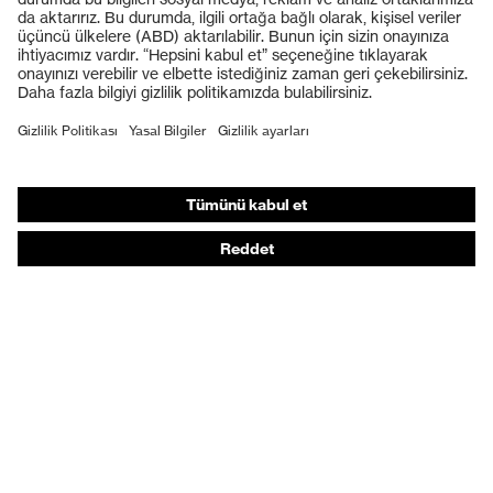
Koruyucu baretler
Koruyucu eldivenler
Koruyucu ayakkabılar
Bireysel KKD
Solunum koruması
İşitme koruması
Koruyucu kıyafetler + iş kıyafetleri
Ürün yardımcı araçları
Baştan ayağa: uvex Safety Expert System
Koruyucu eldivenler: uvex Chemical Expert System
Solunum koruması: uvex Respiratory Expert System
Koruyucu gözlükler: Yapılandırıcı