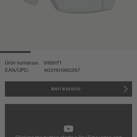
Ürün numarası:
9169171
EAN/UPC:
4031101982267
BAYI BULUCU