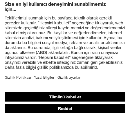
Ürünler
Koruyucu gözlükler
Koruyucu baretler
Koruyucu eldivenler
Koruyucu ayakkabılar
Bireysel KKD
Solunum koruması
İşitme koruması
Koruyucu kıyafetler + iş kıyafetleri
Ürün yardımcı araçları