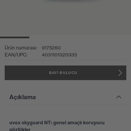
Ürün numarası:
9175260
EAN/UPC:
4031101320335
BAYI BULUCU
Açıklama
uvex skyguard NT: genel amaçlı koruyucu
gözlükler