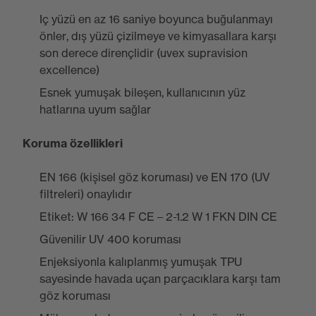
Iç yüzü en az 16 saniye boyunca buğulanmayı
önler, dış yüzü çizilmeye ve kimyasallara karşı
son derece dirençlidir (uvex supravision
excellence)
Esnek yumuşak bileşen, kullanıcının yüz
hatlarına uyum sağlar
Koruma özellikleri
EN 166 (kişisel göz koruması) ve EN 170 (UV
filtreleri) onaylıdır
Etiket: W 166 34 F CE – 2-1.2 W 1 FKN DIN CE
Güvenilir UV 400 koruması
Enjeksiyonla kalıplanmış yumuşak TPU
sayesinde havada uçan parçacıklara karşı tam
göz koruması