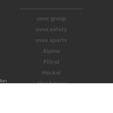
uvex group
uvex safety
uvex sports
Alpina
Filtral
Heckel
ları
HexArmor
Rainer Winter Stiftung