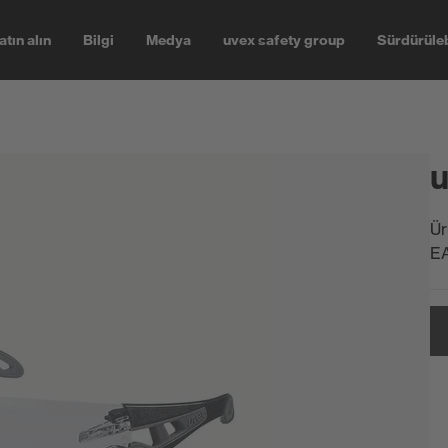
atın alın
Bilgi
Medya
uvex safety group
Sürdürüleb
u
Ür
E