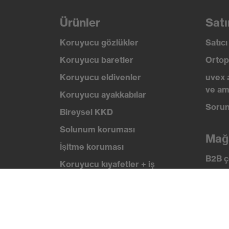
Ürünler
Satı
Koruyucu gözlükler
Satıc
Koruyucu baretler
Ortop
Koruyucu eldivenler
uvex 
ve am
Koruyucu ayakkabılar
Sorun
Bireysel KKD
Solunum koruması
Mağ
İşitme koruması
B2B ç
Koruyucu kıyafetler + iş
kıyafetleri
Bilg
Ürün yardımcı araçları
uvex
Güven
Baştan ayağa: uvex Safety