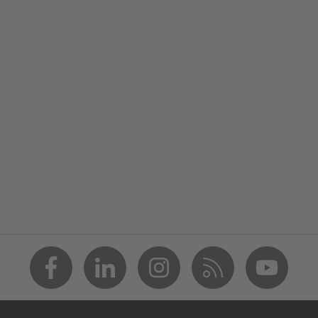
kler
siz
oruması
siz
00
 bileşen teknolojisi, uvex supravision kaplama teknolojisi