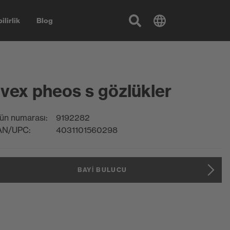
ilirlik
Blog
vex pheos s gözlükler
ün numarası:
9192282
AN/UPC:
4031101560298
BAYI BULUCU