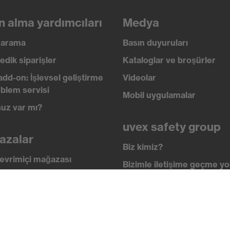
n alma yardımcıları
Medya
ı arama
Basın duyuruları
edik siparişler
Kataloglar ve broşürler
add-on: İşlevsel geliştirme
Videolar
blem servisi
Mobil uygulamalar
uz var mı?
uvex safety group
azalar
Biz kimiz?
evrimiçi mağazası
Bizimle iletişime geçme yol
i
İletişim
 academy
Yasal Bilgiler
lik standartları