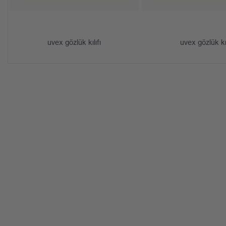
uygunluk
clean
Cinsiyet
Ünis
uvex gözlük kılıfı
uvex gözlük kıl
İşaret
W 16
Kol malzemesi
Plast
Çerçeve malzemesi
Geçe
Cam malzemesi
Polik
Çerçeve malzemesi
Plast
Standart
EN 1
Kalıp
özell
Ürün kategorisi
Koruy