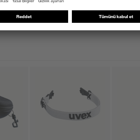
 pheos
Antrasit
amlı gözlükler, ek alın koruyucu
ya Tasarım Ödülü 2013 kazananı, iF Ürün Tasarım Ödülü
supravision extreme
üzü çizilmeye son derece dirençlidir, İçte buğu önleme
bir karakteristiği yoktur
kirlenme seviyesi, aşırı yüksek nem oranı, ortalama nem oranı,