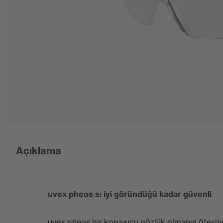
Açıklama
uvex pheos s: iyi göründüğü kadar güvenli
uvex pheos bir koruyucu gözlük olmanın ötesind