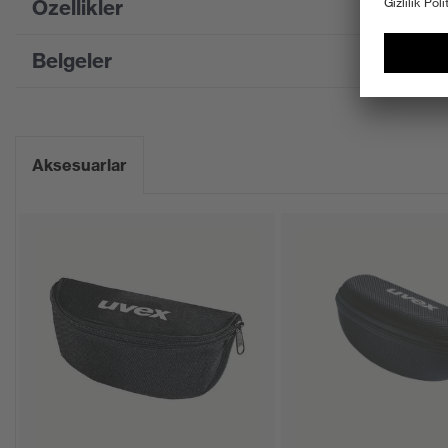
Özellikler
Belgeler
Product family designation
uvex
Pazarlama rengi
Gri, 
Bilgi formu
Suchfarbe (Filtre)
gri
Aksesuarlar
CE Uygunluk Beyanı
Ekipman
tek c
CE Uygunluk Beyanları için portalı indirin
Alman
Ödüller
2012
Kaplama
uvex 
Kaplama özellikleri
Dış y
Cam renk tonu özellikleri
Özel 
Endüstriyel çalışma ortamları için
orta 