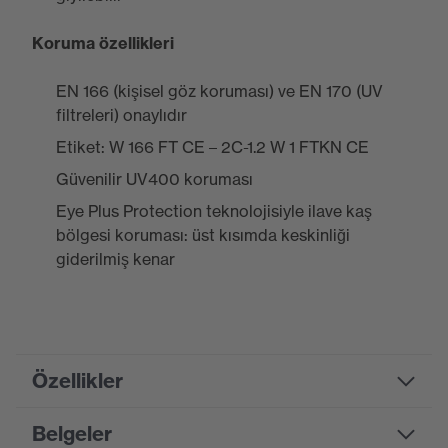
Koruma özellikleri
EN 166 (kişisel göz koruması) ve EN 170 (UV
filtreleri) onaylıdır
Etiket: W 166 FT CE – 2C-1.2 W 1 FTKN CE
Güvenilir UV400 koruması
Eye Plus Protection teknolojisiyle ilave kaş
bölgesi koruması: üst kısımda keskinliği
giderilmiş kenar
Özellikler
Belgeler
Product