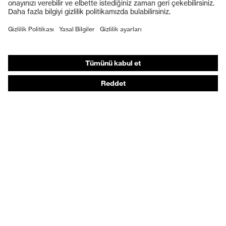
Koruyucu ayakkabılar
Bireysel KKD
Solunum koruması
İşitme koruması
Koruyucu kıyafetler + iş kıyafetleri
Ürün yardımcı araçları
Baştan ayağa: uvex Safety Expert System
Koruyucu eldivenler: uvex Chemical Expert System
Solunum koruması: uvex Respiratory Expert System
Koruyucu gözlükler: Yapılandırıcı
Teknolojiler
Ödüller