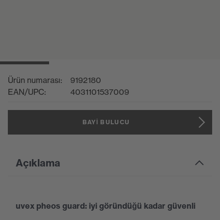
Ürün numarası:
9192180
EAN/UPC:
4031101537009
BAYI BULUCU
Açıklama
uvex pheos guard: iyi göründüğü kadar güvenli