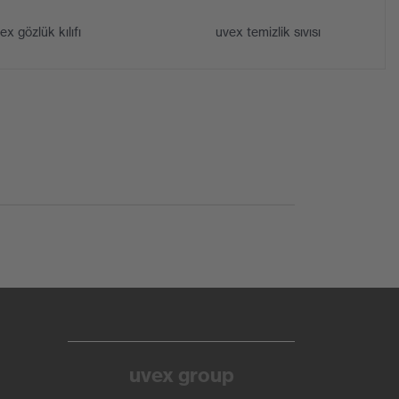
ex gözlük kılıfı
uvex temizlik sıvısı
uvex group