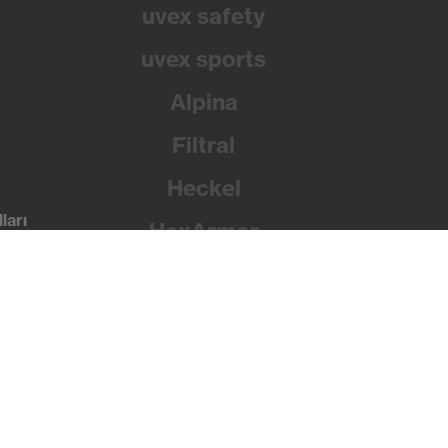
uvex safety
uvex sports
Alpina
Filtral
Heckel
ları
HexArmor
Rainer Winter Stiftung