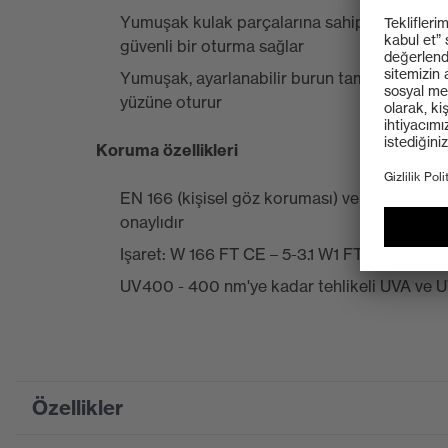
Yumuşak kulak parçalarına sahip ergonomik ş
güvenli bir oturma sağlar
Yumuşak, ayarlanabilir burun tamponu kullan
yüzüne oturur
Koruma özellikleri
EN 166 (kişisel göz koruması) ve EN 172 (endü
onaylıdır
Işaret: W 166 FT CE – 5-3.1 W1 FTKN CE
UV400 - 400 nm'ye kadar tehlikeli UVA ve
Özellikler