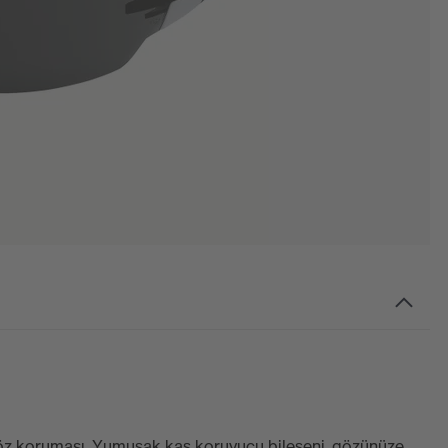
öz koruması. Yumuşak kaş koruyucu bileşeni, gözünüze