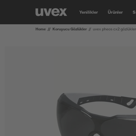
Yenilikler
Ürünler
S
Home
Koruyucu Gözlükler
uvex pheos cx2 gözlükle