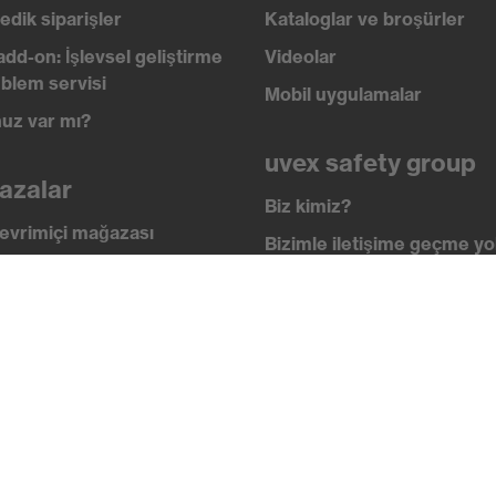
edik siparişler
Kataloglar ve broşürler
 koruması
add-on: İşlevsel geliştirme
Videolar
blem servisi
Mobil uygulamalar
uz var mı?
uvex safety group
azalar
Biz kimiz?
evrimiçi mağazası
Bizimle iletişime geçme yol
n teknolojisi, uvex supravision kaplama teknolojisi, uvex x-
x x-twist teknolojisi
i
İletişim
 academy
Yasal Bilgiler
lik standartları
Gizlilik ilkesi
ikalar