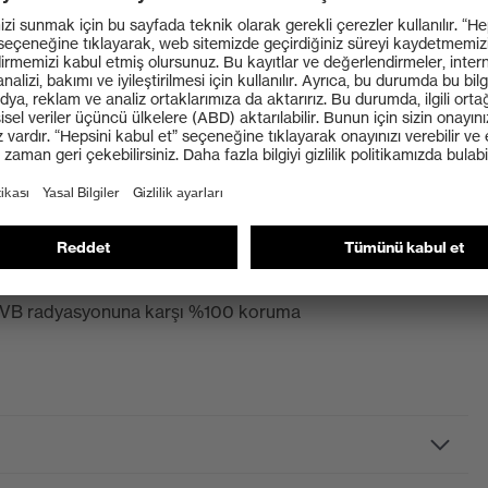
ekilli kollar, basınç noktaları oluşturmadan rahat ve
ıcıya uyum sağlar, baskı oluşturmadan rahat bir şekilde
striyel kullanıma yönelik güneş parlama filtreleri)
 UVB radyasyonuna karşı %100 koruma