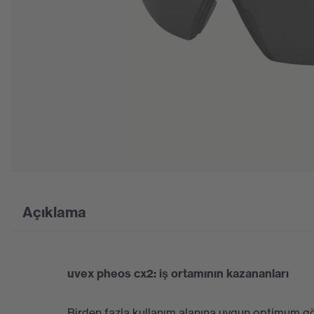
Açıklama
uvex pheos cx2: iş ortamının kazananları
Birden fazla kullanım alanına uygun optimum g