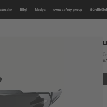
atın alın
Bilgi
Medya
uvex safety group
Sürdürüleb
r
u
Ür
E