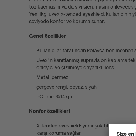
toz kaçmasını ya da sıvı sıçramasını önleyecek ş
Yenilikçi uvex x-tended eyeshield, kullanıcının
seviyede konfor ve koruma sunar.
Genel özellikler
Kullanıcılar tarafından kolayca benimsenen 
Uvex'in kanıtlanmış supravision kaplama tekn
önleyici ve çizilmeye dayanıklı lens
Metal içermez
çerçeve rengi: beyaz, siyah
PC lens: %14 gri
Konfor özellikleri
X-tended eyeshield: yumuşak fitilli çerçeve te
karşı koruma sağlar