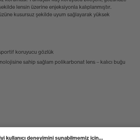
ekilde lensin üzerine enjeksiyonla kalıplanmıştır.
 yüzüne kusursuz şekilde uyum sağlayarak yüksek
sportif koruyucu gözlük
olojisine sahip sağlam polikarbonat lens – kalıcı buğu
knolojisi, alnı iyice sarar ve parçacıkların girmesine