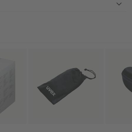
doğrudan cama kalıplanmış yumuşak köprü ve burunluk, ek alın
ymaz saplar, yenilikçi cam geometrisi
ü 2016
llence
 derece dirençlidir, İçte buğu önleme, Kimyasala karşı dirençli
viyesi, ortalama nem oranı, clean