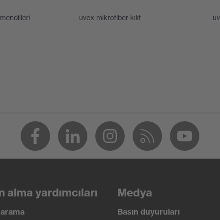
endilleri
uvex mikrofiber kılıf
uv
W 1 FT KN CE
16321-1:2022, EN 172:1994 + A1:2000 + A2:2001
n alma yardımcıları
Medya
ı arama
Basın duyuruları