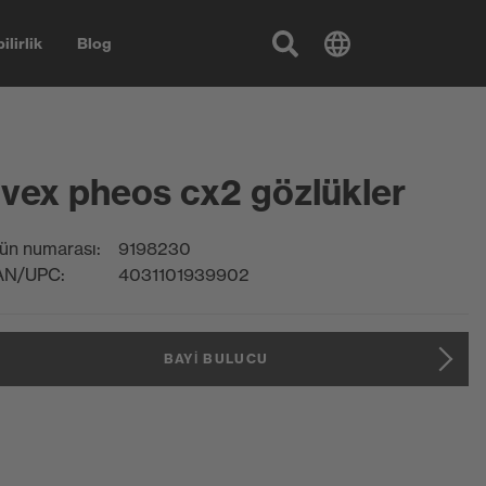
ilirlik
Blog
vex pheos cx2 gözlükler
ün numarası:
9198230
AN/UPC:
4031101939902
BAYI BULUCU