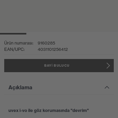
Ürün numarası:
9160285
EAN/UPC:
4031101256412
BAYI BULUCU
Açıklama
uvex i-vo ile göz korumasında "devrim"