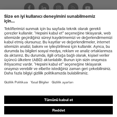
UV400
koruması
uvex
Çoklu bileşen teknolojisi, uvex
teknolojisi
supravision kaplama teknolojisi
Ürünler
Koruyucu gözlükler
Koruyucu baretler
Koruyucu eldivenler
Koruyucu ayakkabılar
Bireysel KKD
Solunum koruması
İşitme koruması
Koruyucu kıyafetler + iş kıyafetleri