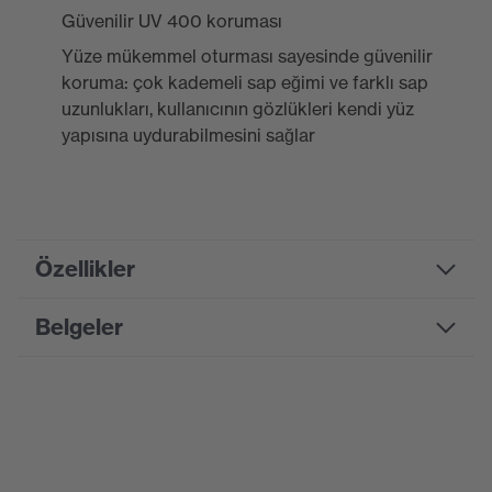
Güvenilir UV 400 koruması
Yüze mükemmel oturması sayesinde güvenilir
koruma: çok kademeli sap eğimi ve farklı sap
uzunlukları, kullanıcının gözlükleri kendi yüz
yapısına uydurabilmesini sağlar
Özellikler
Belgeler
Product
family
uvex i-vo
designation
Bilgi formu
Pazarlama
Gri, Mavi
rengi
CE Uygunluk Beyanı