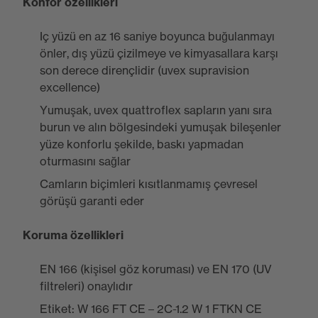
Konfor özellikleri
Iç yüzü en az 16 saniye boyunca buğulanmayı
önler, dış yüzü çizilmeye ve kimyasallara karşı
son derece dirençlidir (uvex supravision
excellence)
Yumuşak, uvex quattroflex sapların yanı sıra
burun ve alın bölgesindeki yumuşak bileşenler
yüze konforlu şekilde, baskı yapmadan
oturmasını sağlar
Camların biçimleri kısıtlanmamış çevresel
görüşü garanti eder
Koruma özellikleri
EN 166 (kişisel göz koruması) ve EN 170 (UV
filtreleri) onaylıdır
Etiket: W 166 FT CE – 2C-1.2 W 1 FTKN CE