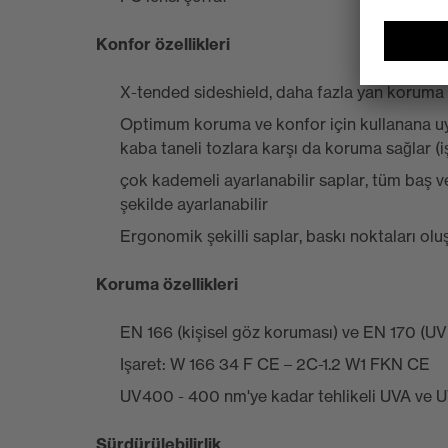
Konfor özellikleri
X-tended sideshield, daha fazla yan koruma 
Optimum koruma ve konfor için kullanana uy
kaba taneli tozlara karşı da koruma sağlar (i
çok kademeli ayarlanabilir saplar, tüm baş ve
şekilde ayarlanabilir
Ergonomik şekilli saplar, baskı noktaları 
Koruma özellikleri
EN 166 (kişisel göz koruması) ve EN 170 (UV fi
Işaret: W 166 34 F CE – 2C-1.2 W1 FKN CE
UV400 - 400 nm'ye kadar tehlikeli UVA ve
Sürdürülebilirlik