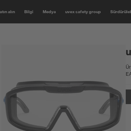
atın alın
Bilgi
Medya
uvex safety group
Sürdürüleb
u
Ür
E