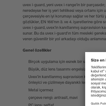
uvex i-guard, yeni uvex i-range'in bir parçasıdır;
neredeyse her iş yeri tehlikesi veya ortamı için
çerçevesiyle en iyi korumayı sağlar ve her türlü
gözlükler, EN 166'nın 3. ve 4. işaretlerine göre s
uvex i-guard, uvex'in kanıtlanmış supravision 
sunar. Bu da uvex i-guard'ın tüm mesleki gereks
veren güvenilir bir yol arkadaşı olduğu anlamına 
Genel özellikler
Birçok uygulama için esnek bir seçenek suna
Büyük, düz lens tasarımı engelsiz bir görüş a
Uvex'in kanıtlanmış supravision kaplama tekn
önleyici ve çizilmeye dayanıklı lens
Metal içermez
çerçeve rengi: antrasit, mavi
PC lens: şeffaf