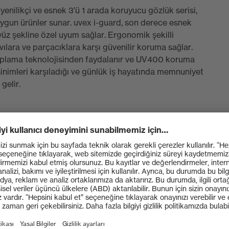
 yenilikçi ve esnek 3'ü 1 arada koruyucu gözlük serisi,
 uygun ürünler sunar. uvex i-guard, son derece esnek
 yüz şekline özel uyum sağlar. Ergonomik şekilli
ıvılara ve parçacıklara karşı güvenilir koruma sağlar.
kaplama teknolojisinden faydalanır ve UV400 koruma
inimleri karşıladığı ve günlük iş hayatında memnuniyet
gelir.
n çok yönlü 3'ü 1 arada koruyucu gözlük serisi
lanı sağlar
olojisine sahip sağlam polikarbonat lens – kalıcı buğu