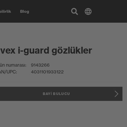
ilirlik
Blog
vex i-guard gözlükler
ün numarası:
9143266
AN/UPC:
4031101933122
BAYI BULUCU