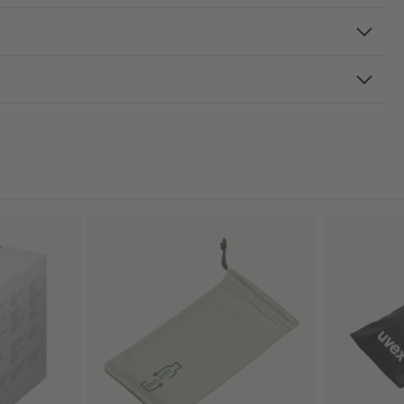
 tamponu, tek camlı gözlükler, açı ayarlı sap, yumuşak
tegre yan siper
ision excellence
ilmeye son derece dirençlidir, İçte buğu önleme, Kimyasala
i
kteristiği yoktur
irlenme seviyesi, ortalama nem oranı, clean