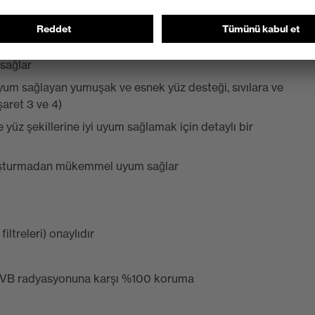
sağlar
um sağlayan yumuşak ve esnek yüz desteği, sıvılara ve
şaret 3 ve 4)
 yüz şekillerine iyi uyum sağlamak için detaylı bir
oluşturmadan mükemmel uyum sağlar
ltreleri) onaylıdır
 UVB radyasyonuna karşı %100 koruma