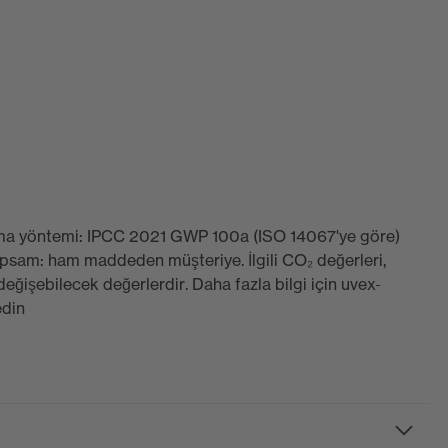
plama yöntemi: IPCC 2021 GWP 100a (ISO 14067'ye göre)
apsam: ham maddeden müşteriye. İlgili CO₂ değerleri,
eğişebilecek değerlerdir. Daha fazla bilgi için uvex-
edin