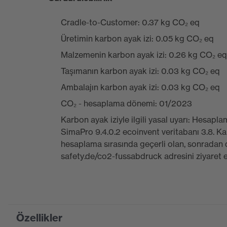
Cradle-to-Customer: 0.37 kg CO₂ eq
Üretimin karbon ayak izi: 0.05 kg CO₂ eq
Malzemenin karbon ayak izi: 0.26 kg CO₂ eq
Taşımanın karbon ayak izi: 0.03 kg CO₂ eq
Ambalajın karbon ayak izi: 0.03 kg CO₂ eq
CO₂ - hesaplama dönemi: 01/2023
Karbon ayak iziyle ilgili yasal uyarı: Hesa
SimaPro 9.4.0.2 ecoinvent veritabanı 3.8. K
hesaplama sırasında geçerli olan, sonradan d
safety.de/co2-fussabdruck adresini ziyaret 
Özellikler