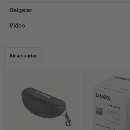
Belgeler
Product family designation
uvex i-range
Suchfarbe (Filtre)
gri, mavi
Video
Bilgi formu
yumuşak alın
Ekipman
burunluk, en
CE Uygunluk Beyanı
Kaplama
Aksesuarlar
uvex suprav
CE Uygunluk Beyanları için portalı indirin
Dış yüzü çiz
Kaplama özellikleri
karşı dirençl
Cam renk tonu özellikleri
Özel bir kara
Endüstriyel çalışma ortamları
kuru, orta k
için uygunluk
Cinsiyet
Üniseks