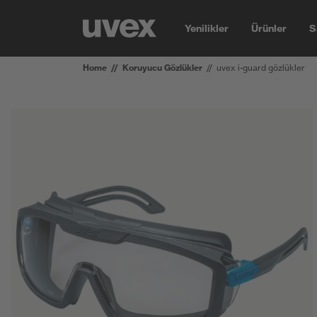
Yenilikler
Ürünler
S
Home
Koruyucu Gözlükler
uvex i-guard gözlükler