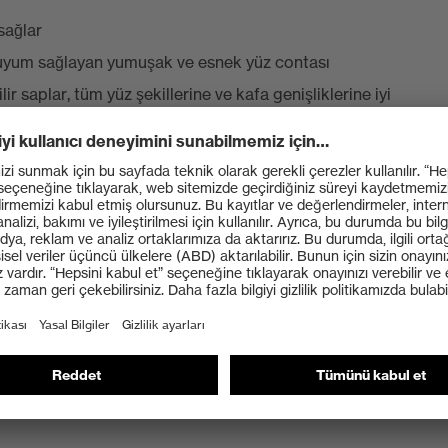
sağlar
 uyum sağlayan yumuşak ve esnek yüz contası
r saplar, tüm yüz şekillerine ve kafa genişliklerine iyi
e imkanı sunar
taları oluşturmadan sıkıca oturmasını sağlar
ltreleri) uyarınca sertifikalı
yonuna karşı %100 koruma