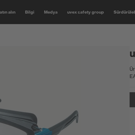
atın alın
Bilgi
Medya
uvex safety group
Sürdürüleb
u
Ür
E