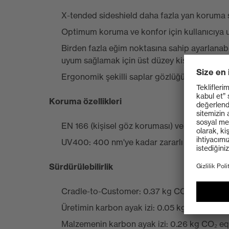
X-tended sideshield daha fazla yan koruma 
Optimum koruma ve konfor için kullanıcıya
Birden fazla eğim noktasına sahip ayarlanabili
uyum sağlamak için üst düzey kişiselleştirm
Ergonomik şekilli saplar gözlüğün baskı nok
Koruma özellikleri
EN 166 (kişisel göz koruması) ve EN 170 (UV fi
UV400: 400 nm'ye kadar zararlı UV radyas
Sürdürülebilirlik
Cradle-to-Customer: 0.37 kg CO₂ eq
Üretimin karbon ayak izi: 0.05 kg CO₂ eq
Malzemenin karbon ayak izi: 0.26 kg CO₂ eq