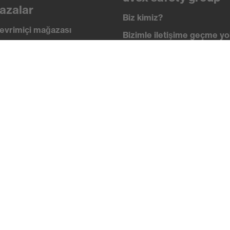
azalar
Biz kimiz?
ma teknolojisi
evrimiçi mağazası
Bizimle iletişime geçme yol
i
İletişim
 academy
Yasal Bilgiler
lik standartları
Gizlilik ilkesi
ikalar