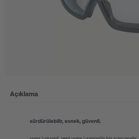
Açıklama
sürdürülebilir, esnek, güvenli.
uvex i-guard, yeni uvex i-range'in bir parçasıdır