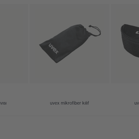
tek camlı gözlükler, açı ayarlı sap, yumuşak burunluk,
reme
 derece dirençlidir, İçte buğu önleme
,2 W 1 F KN CE
vısı
uvex mikrofiber kılıf
uv