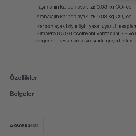
Taşımanın karbon ayak izi: 0.03 kg CO₂ eq
Ambalajın karbon ayak izi: 0.03 kg CO₂ eq
Karbon ayak iziyle ilgili yasal uyarı: Hesa
SimaPro 9.5.0.0 ecoinvent veritabanı 3.9 v
değerleri, hesaplama sırasında geçerli olan,
Özellikler
Belgeler
Product family
uvex i-range
designation
Bilgi formu
Pazarlama rengi
Mavi, Antrasit
Aksesuarlar
Suchfarbe (Filtre)
gri, mavi
CE Uygunluk Beyanı