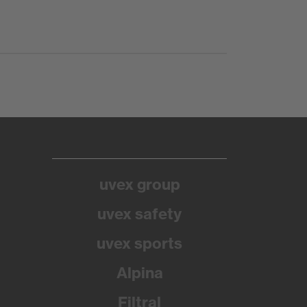
uvex group
uvex safety
uvex sports
Alpina
Filtral