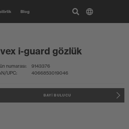
ilirlik
Blog
vex i-guard gözlük
ün numarası:
9143376
AN/UPC:
4066853019046
BAYI BULUCU