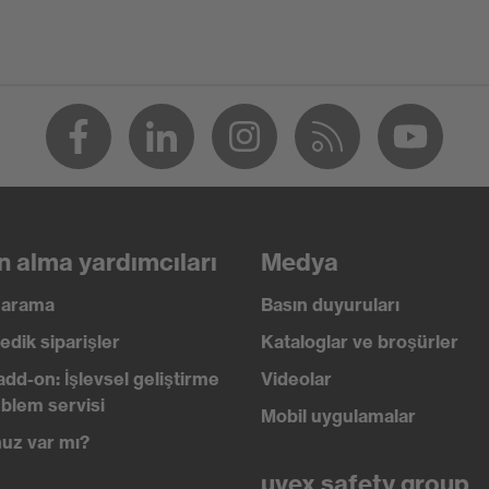
:2002
n alma yardımcıları
Medya
ı arama
Basın duyuruları
edik siparişler
Kataloglar ve broşürler
add-on: İşlevsel geliştirme
Videolar
blem servisi
Mobil uygulamalar
uz var mı?
uvex safety group