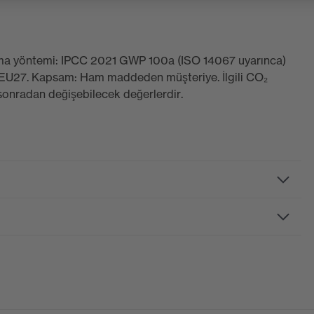
plama yöntemi: IPCC 2021 GWP 100a (ISO 14067 uyarınca)
e EU27. Kapsam: Ham maddeden müşteriye. İlgili CO₂
 sonradan değişebilecek değerlerdir.