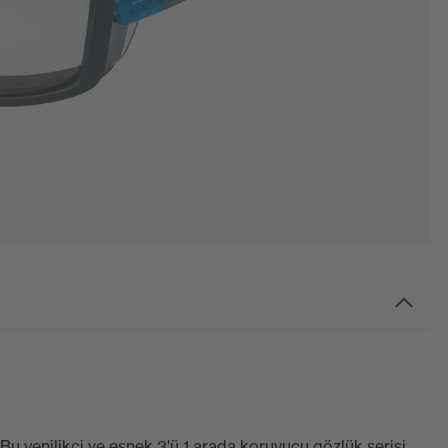
. Bu yenilikçi ve esnek 3'ü 1 arada koruyucu gözlük serisi,