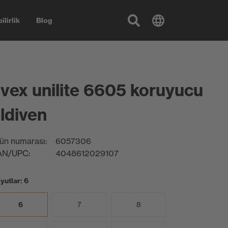
ilirlik
Blog
vex unilite 6605 koruyucu
ldiven
ün numarası:
6057306
AN/UPC:
4048612029107
yutlar: 6
6
7
8