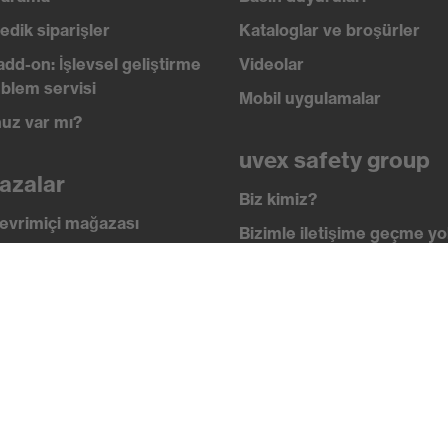
edik siparişler
Kataloglar ve broşürler
add-on: İşlevsel geliştirme
Videolar
blem servisi
Mobil uygulamalar
uz var mı?
uvex safety group
azalar
Biz kimiz?
evrimiçi mağazası
Bizimle iletişime geçme yol
i
İletişim
 academy
Yasal Bilgiler
lik standartları
Gizlilik ilkesi
ikalar