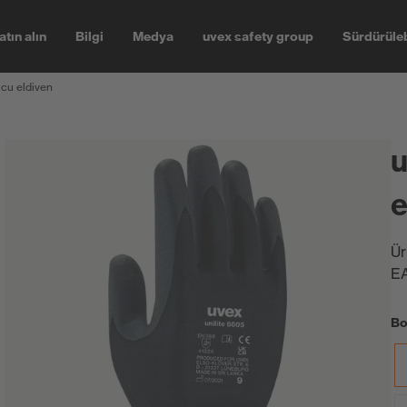
atın alın
Bilgi
Medya
uvex safety group
Sürdürüleb
ucu eldiven
u
e
Ür
E
Bo