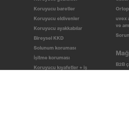
Koruyucu baretler
Ortop
Koruyucu eldivenler
uvex 
ve am
Koruyucu ayakkabılar
Sorun
Bireysel KKD
Solunum koruması
Mağ
İşitme koruması
B2B ç
Koruyucu kıyafetler + iş
kıyafetleri
Bilg
Ürün yardımcı araçları
uvex
Güven
Baştan ayağa: uvex Safety
Expert System
Sertif
Koruyucu eldivenler: uvex
Chemical Expert System