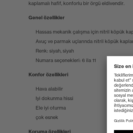
kaplamalı hafif, konforlu bir örgü eldivendir.
Genel özellikler
Hassas mekanik çalışma için nitril köpük kap
Avuç ve parmak uçlarında nitril köpük kapl
Renk: siyah, siyah
Numara seçenekleri: 6 ila 11
Konfor özellikleri
Hava alabilir
Iyi dokunma hissi
Ele iyi oturma
çok esnek
Koruma özellikleri