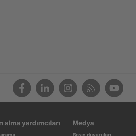
Sıyrılmalara karşı korur, Yırtılmalara karşı korur
uvex kalite damgası belirtilmemiştir
Yeniden kullanılabilir (R)
EN 388:2016 + A1:2018, EN ISO 21420:2020
n alma yardımcıları
Medya
ı arama
Basın duyuruları