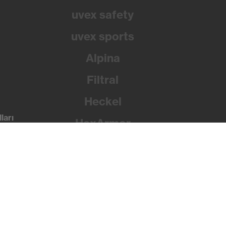
uvex safety
uvex sports
Alpina
Filtral
Heckel
ları
HexArmor
Rainer Winter Stiftung