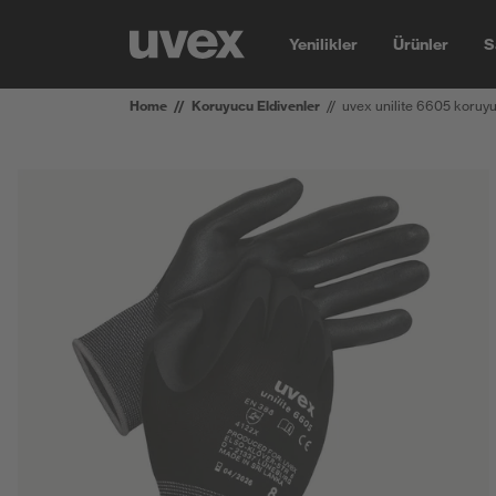
Yenilikler
Ürünler
S
Home
Koruyucu Eldivenler
uvex unilite 6605 koruy