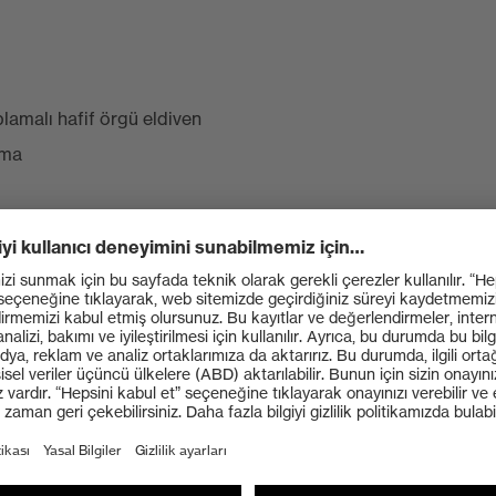
lamalı hafif örgü eldiven
ama