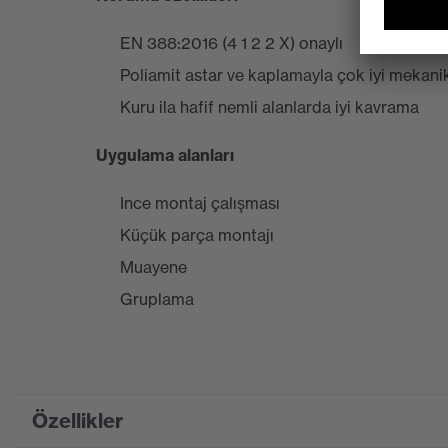
EN 388:2016 (4 1 2 2 X) onaylı
Poliamit astar ve kaplamayla çok iyi mekani
Kuru ila hafif nemli alanlarda iyi kavrama
Uygulama alanları
Ince montaj çalışması
Küçük parça montajı
Muayene
Gruplama
Özellikler