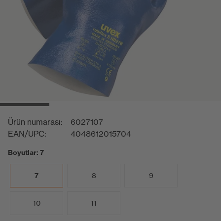
Ürün numarası:
6027107
EAN/UPC:
4048612015704
Boyutlar: 7
7
8
9
10
11