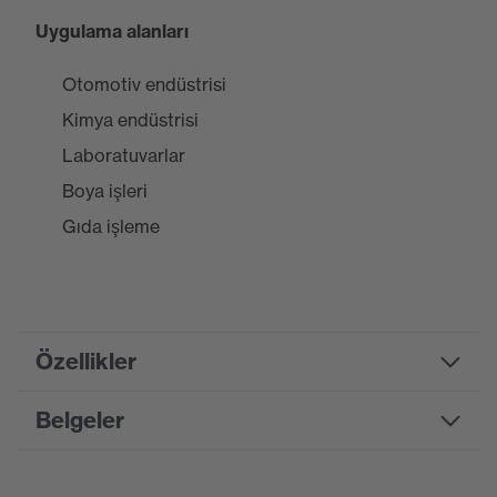
Uygulama alanları
Otomotiv endüstrisi
Kimya endüstrisi
Laboratuvarlar
Boya işleri
Gıda işleme
Özellikler
Belgeler
Product
family
uvex rubiflex S
designation
Bilgi formu