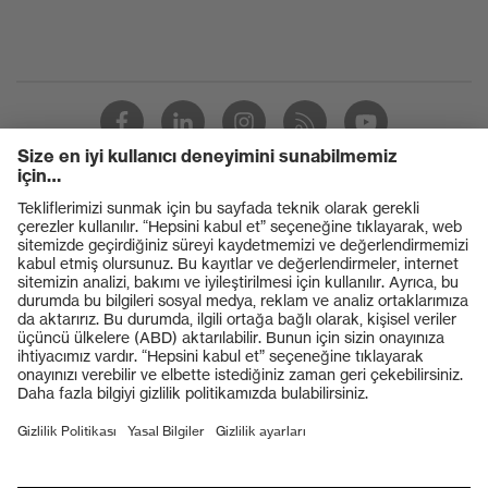
EN ISO 374-1:2016 + A1:2018, EN
Standart
407:2020, EN 388:2016 + A1:2018,
EN ISO 21420:2020
Eldiven
27
uzunluğu
Ürünler
Koruyucu gözlükler
Koruyucu baretler
Koruyucu eldivenler
Koruyucu ayakkabılar
Bireysel KKD
Solunum koruması