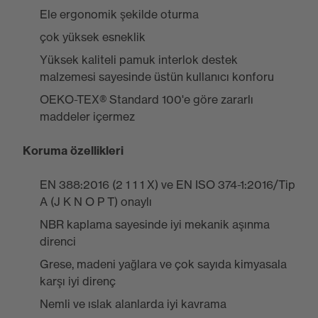
Ele ergonomik şekilde oturma
çok yüksek esneklik
Yüksek kaliteli pamuk interlok destek
malzemesi sayesinde üstün kullanıcı konforu
OEKO-TEX® Standard 100'e göre zararlı
maddeler içermez
Koruma özellikleri
EN 388:2016 (2 1 1 1 X) ve EN ISO 374-1:2016/Tip
A (J K N O P T) onaylı
NBR kaplama sayesinde iyi mekanik aşınma
direnci
Grese, madeni yağlara ve çok sayıda kimyasala
karşı iyi direnç
Nemli ve ıslak alanlarda iyi kavrama