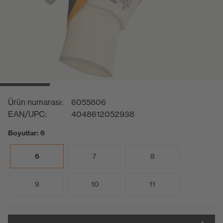
Ürün numarası:
6055806
EAN/UPC:
4048612052938
Boyutlar: 6
6
7
8
9
10
11