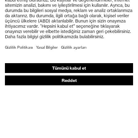
Koruyucu gözlükler
Koruyucu baretler
Koruyucu eldivenler
Koruyucu ayakkabılar
Bireysel KKD
Solunum koruması
İşitme koruması
Koruyucu kıyafetler + iş kıyafetleri
Ürün yardımcı araçları
Baştan ayağa: uvex Safety Expert System
Koruyucu eldivenler: uvex Chemical Expert System
Solunum koruması: uvex Respiratory Expert System