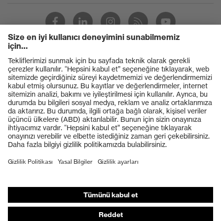
Ürünler
Koruyucu gözlükler
Koruyucu baretler
Koruyucu eldivenler
Koruyucu ayakkabılar
Bireysel KKD
Solunum koruması
İşitme koruması
Koruyucu kıyafetler + iş kıyafetleri