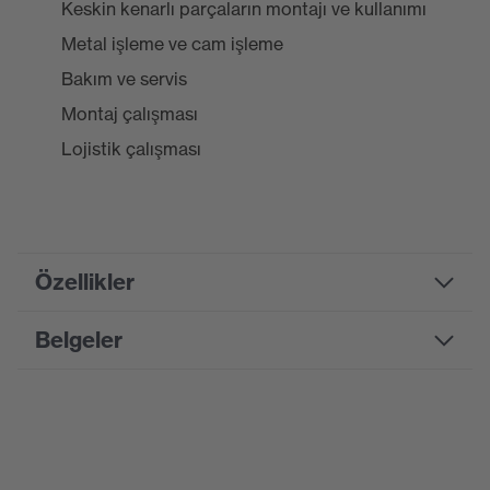
Keskin kenarlı parçaların montajı ve kullanımı
Metal işleme ve cam işleme
Bakım ve servis
Montaj çalışması
Lojistik çalışması
Özellikler
Belgeler
Product
family
HexArmor
designation
Bilgi formu
Suchfarbe
gri, sarı
(Filtre)