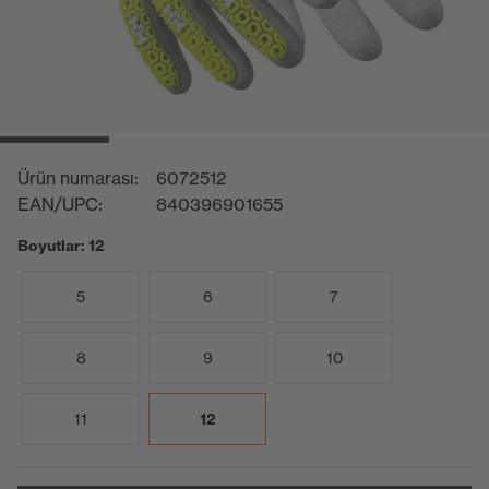
Ürün numarası:
6072512
EAN/UPC:
840396901655
Boyutlar: 12
5
6
7
8
9
10
11
12