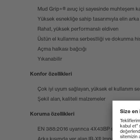
Mud Grip+® avuç içi sayesinde muhteşem 
Yüksek esnekliğe sahip tasarımıyla elin ark
Rahat, yüksek performanslı eldiven
Üstün el kullanma serbestliği ve dokunma hi
Açma halkası bağcığı
Yıkanabilir
Konfor özellikleri
Çok iyi uyum sağlayan, yüksek el kullanım s
Şekil alan, kaliteli malzemeler
Koruma özellikleri
EN 388:2016 uyarınca 4X43BP sertifikalı
Arka kısımda yer alan IR-X® Impact Exoskelet