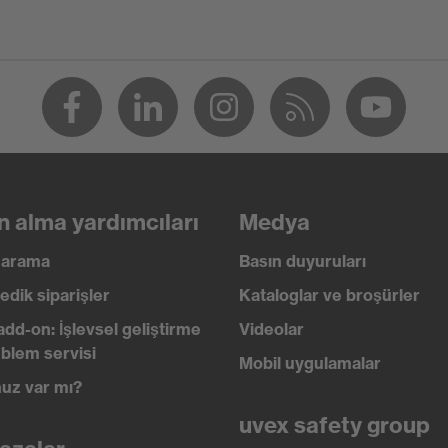
lir (R)
 388:2016 + A1:2018, EN 420:2003 + A1:2009
n alma yardımcıları
Medya
ı arama
Basın duyuruları
edik siparişler
Kataloglar ve broşürler
add-on: İşlevsel geliştirme
Videolar
blem servisi
Mobil uygulamalar
uz var mı?
uvex safety group