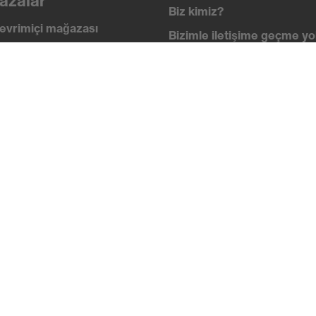
azalar
Biz kimiz?
evrimiçi mağazası
Bizimle iletişime geçme yol
i
İletişim
 academy
Yasal Bilgiler
lik standartları
Gizlilik ilkesi
ikalar