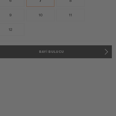
6
7
8
9
10
11
12
BAYI BULUCU