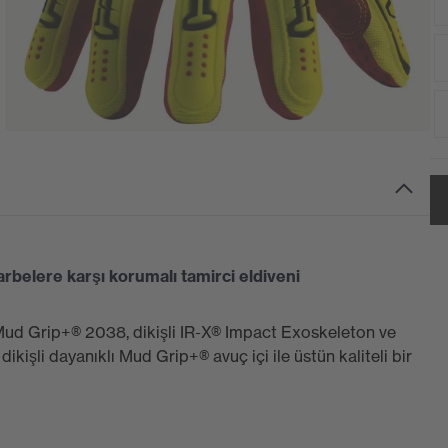
elere karşı korumalı tamirci eldiveni
Mud Grip+® 2038, dikişli IR-X® Impact Exoskeleton ve
kişli dayanıklı Mud Grip+® avuç içi ile üstün kaliteli bir