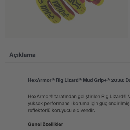
Açıklama
HexArmor® Rig Lizard® Mud Grip+® 2038: Darb
HexArmor® tarafından geliştirilen Rig Lizard® 
yüksek performanslı koruma için güçlendirilmiş di
reflektörlü koruyucu eldivendir.
Genel özellikler