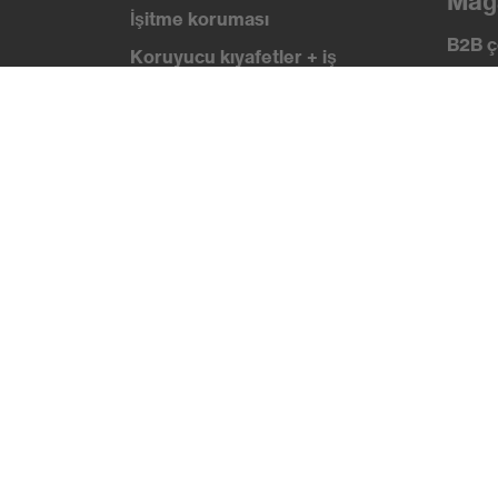
Mağ
İşitme koruması
B2B ç
Koruyucu kıyafetler + iş
kıyafetleri
Bilg
Ürün yardımcı araçları
uvex
Güven
Baştan ayağa: uvex Safety
Expert System
Sertif
Koruyucu eldivenler: uvex
Chemical Expert System
Solunum koruması: uvex
Respiratory Expert System
Koruyucu gözlükler: Yapılandırıcı
Teknolojiler
Ödüller