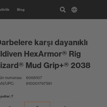
ilirlik
Blog
arbelere karşı dayanıklı
ldiven HexArmor® Rig
izard® Mud Grip+® 2038
ün numarası:
6068107
AN/UPC:
810001797591
yutlar: 7