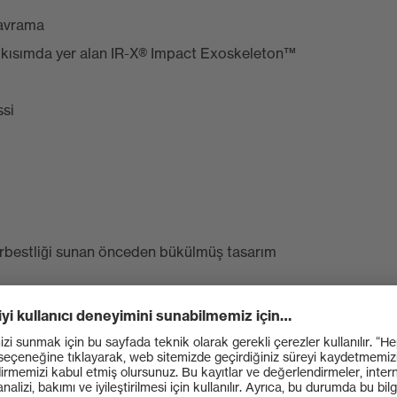
kavrama
a kısımda yer alan IR-X® Impact Exoskeleton™
ssi
erbestliği sunan önceden bükülmüş tasarım
on™, ellerinizi ezilme ve darbe tehlikelerinden korur