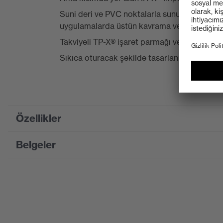
Suni deri ve PVC noktalarla sunulan dayanıkl
uygulamalarda üstün kavrama ve aşınma dire
Takviyeli TP-X® işaret parmağı ve başparmak 
Sıkıca oturacak şekilde tasarlanmış, Velcro® 
Özellikler
Belgeler
Product family designation
HexArmor
Suchfarbe (Filtre)
siyah, sarı, Kırmızı
Bilgi formu
Tip
Uzun kollu
Kaplama
Kaplamasız