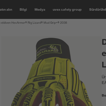
atın alın
Bilgi
Medya
uvex safety group
Sürdürüleb
lı eldiven HexArmor® Rig Lizard® Mud Grip+® 2038
D
e
L
Ür
E
Bo