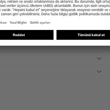
ı Mud Grip+® avuç içi, kuru veya hafif yağlı
nci sağlar
yastığı üstün dayanıklılık sağlar
özellikli elastik yen