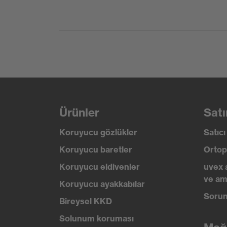
Yeniden kullanım
Yeniden kullanılabi
Standart
EN 407:2020, EN
Ürünler
Satı
Koruyucu gözlükler
Satıc
Koruyucu baretler
Ortop
Koruyucu eldivenler
uvex 
ve am
Koruyucu ayakkabılar
Sorun
Bireysel KKD
Solunum koruması