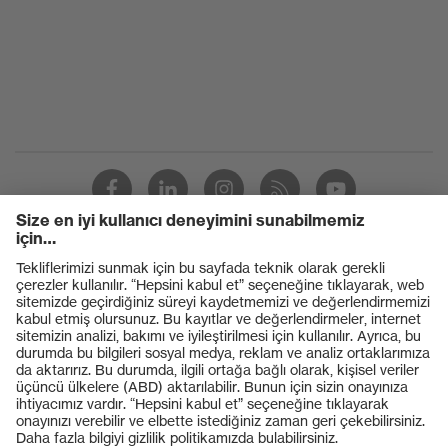
Ürünler
Koruyucu gözlükler
Koruyucu baretler
Koruyucu eldivenler
Koruyucu ayakkabılar