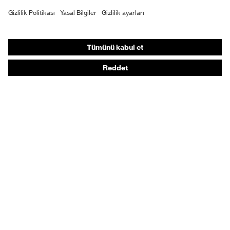
Bireysel KKD
Solunum koruması
İşitme koruması
Koruyucu kıyafetler + iş kıyafetleri
Ürün yardımcı araçları
Baştan ayağa: uvex Safety Expert System
Koruyucu eldivenler: uvex Chemical Expert System
Solunum koruması: uvex Respiratory Expert System
Koruyucu gözlükler: Yapılandırıcı
Teknolojiler
Ödüller