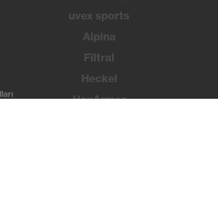
uvex sports
Alpina
Filtral
Heckel
ları
HexArmor
Rainer Winter Stiftung