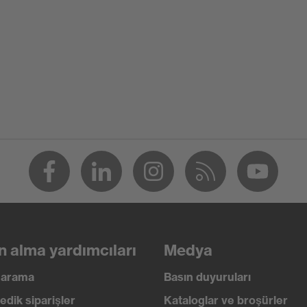
n alma yardımcıları
Medya
ı arama
Basın duyuruları
edik siparişler
Kataloglar ve broşürler