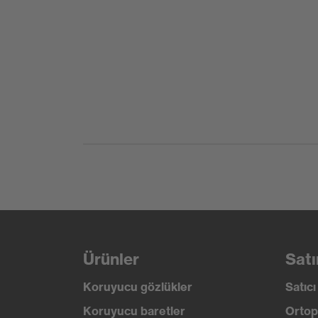
Ürünler
Satı
Koruyucu gözlükler
Satıc
Koruyucu baretler
Ortop