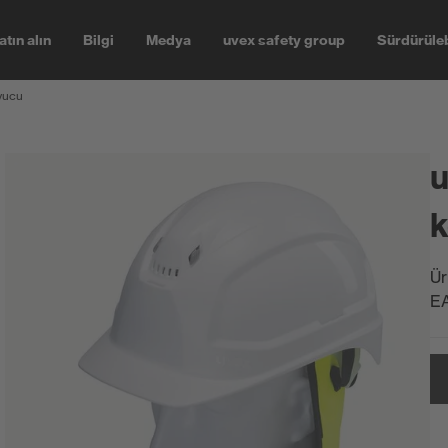
atın alın
Bilgi
Medya
uvex safety group
Sürdürüleb
uyucu
u
k
Ür
E