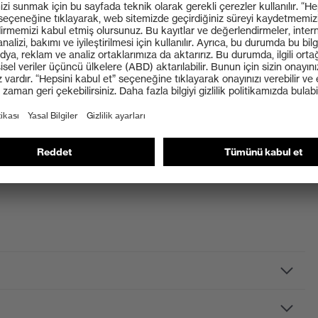
 buharlaşma uygulayarak faydalı bir soğutma etkisi
rşı koruyan, soğutmalı ense koruyucu
i
Accessories Helmets