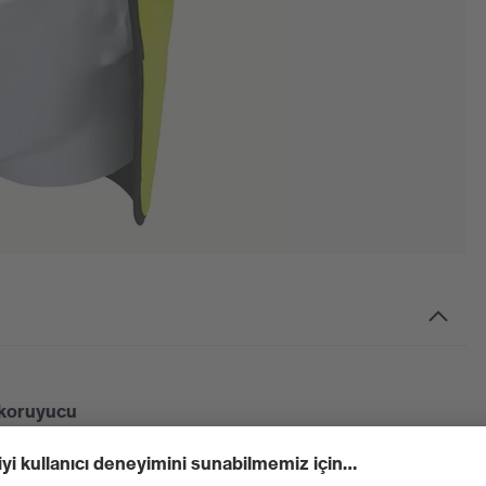
 koruyucu
isimlerden veya güneş etkilerinden korur. Kullanıcı