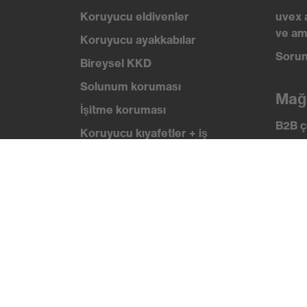
Koruyucu eldivenler
uvex 
ve am
Koruyucu ayakkabılar
Sorun
Bireysel KKD
Solunum koruması
Mağ
İşitme koruması
B2B ç
Koruyucu kıyafetler + iş
kıyafetleri
Bilg
Ürün yardımcı araçları
uvex
Güven
Baştan ayağa: uvex Safety
Expert System
Sertif
Koruyucu eldivenler: uvex
Chemical Expert System
Solunum koruması: uvex