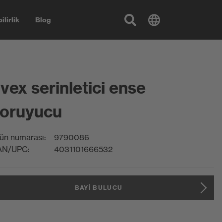
ilirlik
Blog
vex serinletici ense
oruyucu
ün numarası:
9790086
AN/UPC:
4031101666532
BAYI BULUCU