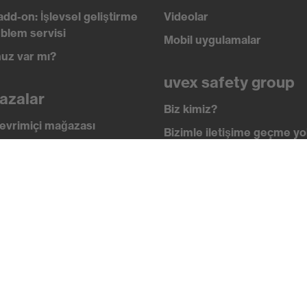
add-on: İşlevsel geliştirme
Videolar
blem servisi
Mobil uygulamalar
uz var mı?
uvex safety group
azalar
Biz kimiz?
evrimiçi mağazası
Bizimle iletişime geçme yol
i
İletişim
 academy
Yasal Bilgiler
lik standartları
Gizlilik ilkesi
ikalar