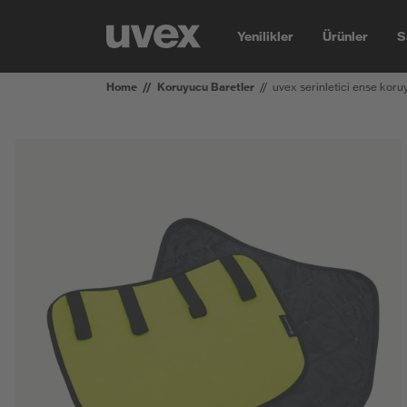
Yenilikler
Ürünler
S
Home
Koruyucu Baretler
uvex serinletici ense kor