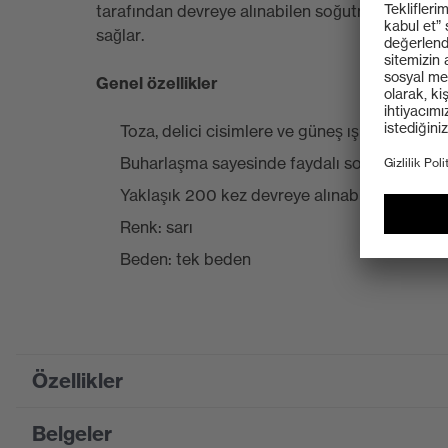
tarafından devreye alınabilen soğutma özelliği,
sağlar.
Genel özellikler
Toza, delici cisimlere ve güneş ışınlarına ka
Buharlaşma sayesinde faydalı soğutma etkis
Yaklaşık 200 kez devreye alınabilir
Renk: sarı
Beden: tek beden
Özellikler
Belgeler
Product family designation