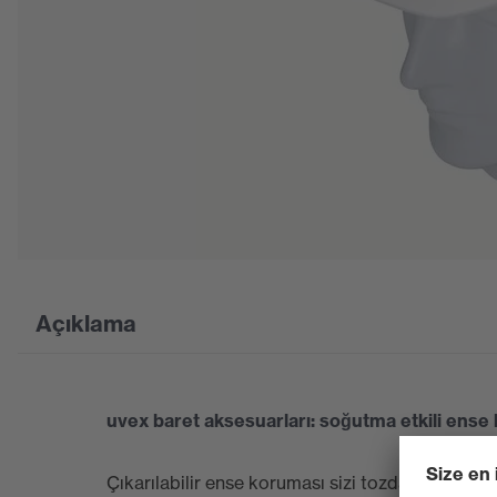
Açıklama
uvex baret aksesuarları: soğutma etkili ense
Çıkarılabilir ense koruması sizi tozdan, delici c