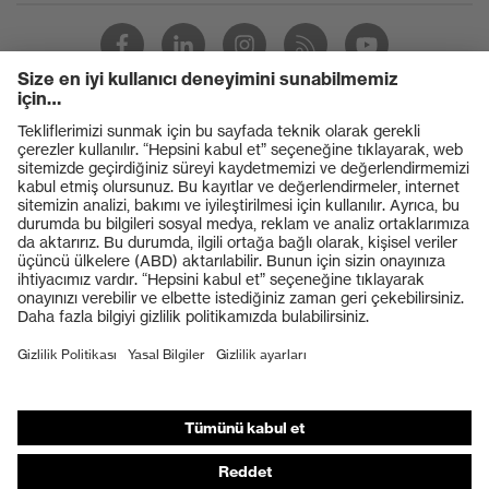
Ürünler
Koruyucu gözlükler
Koruyucu baretler
Koruyucu eldivenler
Koruyucu ayakkabılar
Bireysel KKD
Solunum koruması
İşitme koruması
Koruyucu kıyafetler + iş kıyafetleri