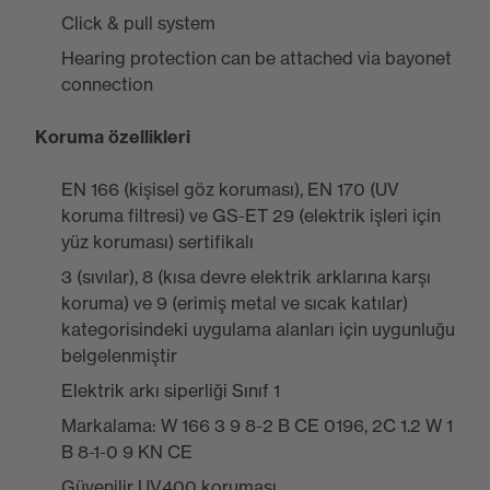
Click & pull system
Hearing protection can be attached via bayonet
connection
Koruma özellikleri
EN 166 (kişisel göz koruması), EN 170 (UV
koruma filtresi) ve GS-ET 29 (elektrik işleri için
yüz koruması) sertifikalı
3 (sıvılar), 8 (kısa devre elektrik arklarına karşı
koruma) ve 9 (erimiş metal ve sıcak katılar)
kategorisindeki uygulama alanları için uygunluğu
belgelenmiştir
Elektrik arkı siperliği Sınıf 1
Markalama: W 166 3 9 8-2 B CE 0196, 2C 1.2 W 1
B 8-1-0 9 KN CE
Güvenilir UV400 koruması