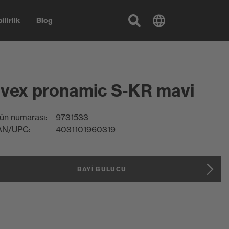
ilirlik
Blog
vex pronamic S-KR mavi
ün numarası:
9731533
AN/UPC:
4031101960319
BAYI BULUCU