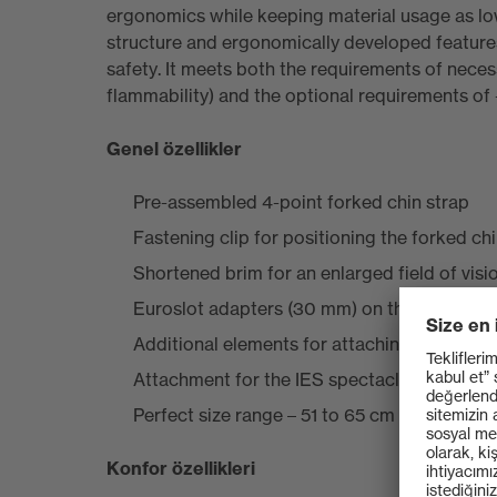
ergonomics while keeping material usage as low
structure and ergonomically developed feature
safety. It meets both the requirements of nece
flammability) and the optional requirements o
Genel özellikler
Pre-assembled 4-point forked chin strap
Fastening clip for positioning the forked chi
Shortened brim for an enlarged field of visi
Euroslot adapters (30 mm) on the side for 
Additional elements for attaching our exten
Attachment for the IES spectacle mount (9
Perfect size range – 51 to 65 cm
Konfor özellikleri