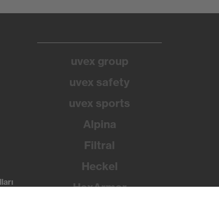
uvex group
uvex safety
uvex sports
Alpina
Filtral
Heckel
ları
HexArmor
Rainer Winter Stiftung