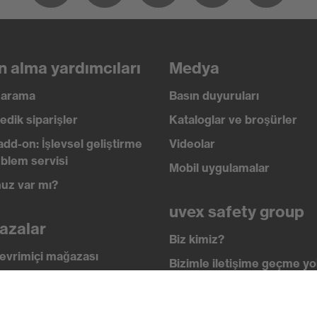
rbe sönümleme
C'ya kadar düşük sıcaklıklara dirençli
n alma yardımcıları
Medya
ı arama
Basın duyuruları
edik siparişler
Kataloglar ve broşürler
add-on: İşlevsel geliştirme
Videolar
blem servisi
Mobil uygulamalar
uz var mı?
uvex safety group
azalar
Biz kimiz?
evrimiçi mağazası
Bizimle iletişime geçme yol
i
İletişim