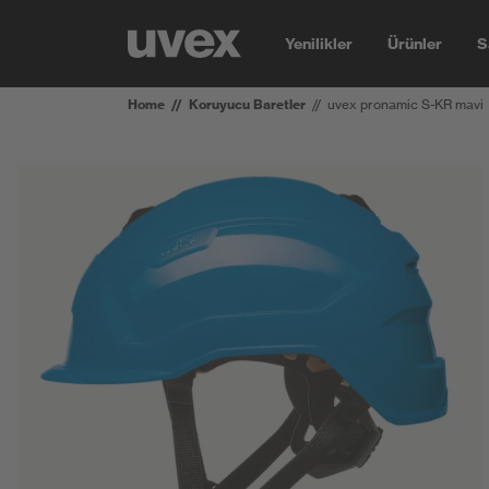
Yenilikler
Ürünler
S
Home
Koruyucu Baretler
uvex pronamic S-KR mavi