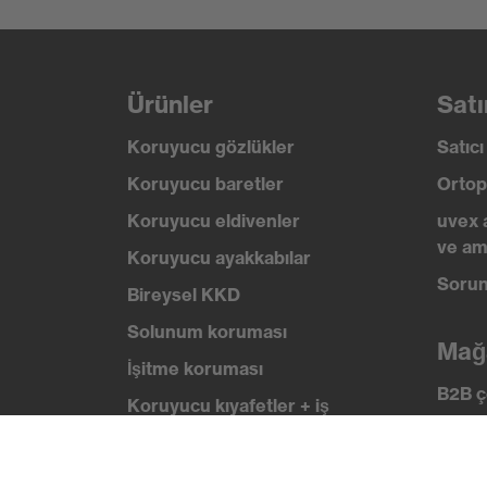
koruması
delinme direnci, Dikey da
Isı riski koruması
Yanmaya karşı direnç, -30°
Ürünler
Satı
Koruyucu gözlükler
Satıc
Koruyucu baretler
Ortop
Koruyucu eldivenler
uvex 
ve am
Koruyucu ayakkabılar
Sorun
Bireysel KKD
Solunum koruması
Mağ
İşitme koruması
B2B ç
Koruyucu kıyafetler + iş
kıyafetleri
Bilg