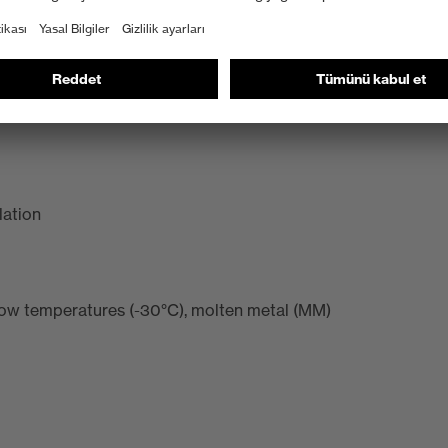
tchet system for variable width adjustment
ees an optimum fit and maximum comfort
lation
 low temperatures (-30°C), molten metal (MM)