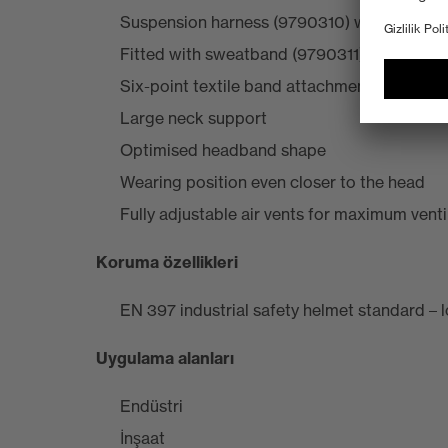
Suspension harness (9790310) with wheel ra
Fitted with sweatband (9790311)
Six-point textile band attachment guarant
Large neck support
Optimised headband shape
Wearing position even closer to the head
Fully adjustable air vents for maximum venti
Koruma özellikleri
EN 397 industrial safety helmet standard –
Uygulama alanları
Endüstri
İnşaat