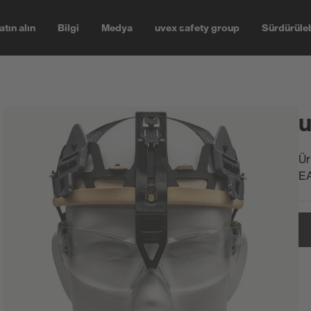
atın alın
Bilgi
Medya
uvex safety group
Sürdürüleb
u
Ür
E