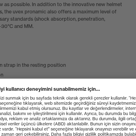
 as possible. In addition to the innovative new helmet
s, the uvex pronamic also offers a maximum level of
ssary standards (shock absorption, penetration,
f -30°C and MM.
n strap in the resting position
on
attaching earmuffs and the pronamic visor system
sive range of accessories
772002) included as standard