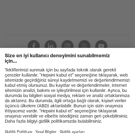
Ürünler
Koruyucu gözlükler
Koruyucu baretler
Koruyucu eldivenler
Koruyucu ayakkabılar
Bireysel KKD