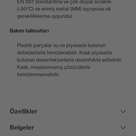
EN 397 standardına ve çok düşük sıcaklık
(-30°C) ve erimiş metal (MM) sıçraması ek
gerekliliklerine uygundur
Bakım talimatları
Plastik parçalar su ve piyasada bulunan
deterjanlarla temizlenebilir. Kask piyasada
bulunan dezenfektanlarla dezenfekte edilebilir.
Kask, onaylanmamış çözücülerle
temizlenmemelidir.
Özellikler
Belgeler
Product
family
uvex pheos