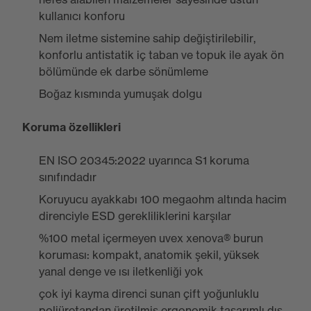
kullanıcı konforu
Nem iletme sistemine sahip değiştirilebilir,
konforlu antistatik iç taban ve topuk ile ayak ön
bölümünde ek darbe sönümleme
Boğaz kısmında yumuşak dolgu
Koruma özellikleri
EN ISO 20345:2022 uyarınca S1 koruma
sınıfındadır
Koruyucu ayakkabı 100 megaohm altında hacim
direnciyle ESD gerekliliklerini karşılar
%100 metal içermeyen uvex xenova® burun
koruması: kompakt, anatomik şekil, yüksek
yanal denge ve ısı iletkenliği yok
çok iyi kayma direnci sunan çift yoğunluklu
poliüretandan üretilmiş ergonomik tasarımlı dış