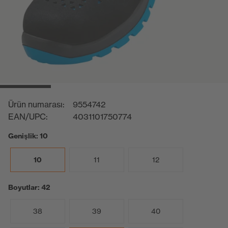
Ürün numarası:
9554742
EAN/UPC:
4031101750774
Genişlik: 10
10
11
12
Boyutlar: 42
38
39
40