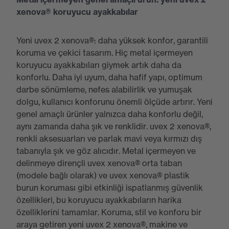
xenova® koruyucu ayakkabılar
Yeni uvex 2 xenova®: daha yüksek konfor, garantili
koruma ve çekici tasarım. Hiç metal içermeyen
koruyucu ayakkabıları giymek artık daha da
konforlu. Daha iyi uyum, daha hafif yapı, optimum
darbe sönümleme, nefes alabilirlik ve yumuşak
dolgu, kullanıcı konforunu önemli ölçüde artırır. Yeni
genel amaçlı ürünler yalnızca daha konforlu değil,
aynı zamanda daha şık ve renklidir. uvex 2 xenova®,
renkli aksesuarları ve parlak mavi veya kırmızı dış
tabanıyla şık ve göz alıcıdır. Metal içermeyen ve
delinmeye dirençli uvex xenova® orta taban
(modele bağlı olarak) ve uvex xenova® plastik
burun koruması gibi etkinliği ispatlanmış güvenlik
özellikleri, bu koruyucu ayakkabıların harika
özelliklerini tamamlar. Koruma, stil ve konforu bir
araya getiren yeni uvex 2 xenova®, makine ve