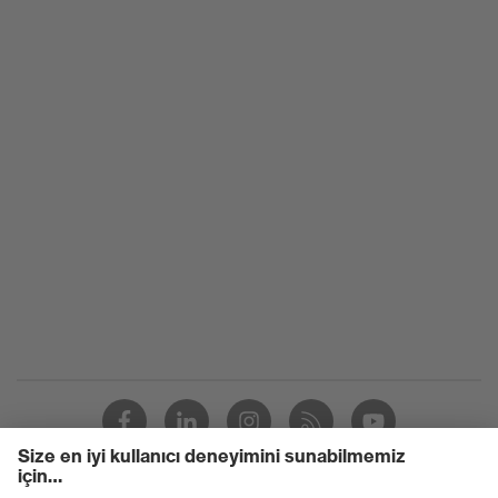
sınıfı
Taban
uvex 2 xenova®
uvex
uvex climazone, uvex medicare+,
teknolojisi
uvex xenova® sistemi
Sabitleme
Ayakkabı bağcıkları
uvex xenova® plastik burun
Burun
koruması