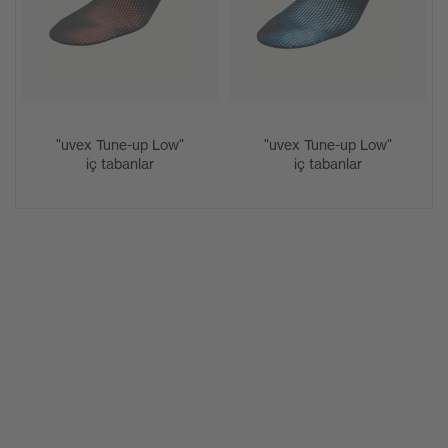
delikli saya malzemesi, dilde
yumuşak dolgu, özel taban deseni,
yansıtıcı elemanlar, yaka etrafında
Ekipman
yumuşak dolgu, iz bırakmaz taban,
kapalı topuk alanı, burkulma önleyici
topuk takviyesi
"uvex Tune-up Low"
"uvex Tune-up Low"
iç tabanlar
iç tabanlar
Delinme
Delinme direnci yok
direnci
uvex 1/uvex 2 konforlu klimatik iç
İç taban
taban
Astar
Distance mesh
Cinsiyet
Kadın, Erkek
Teslimata
1 çift koruyucu ayakkabı
dahil