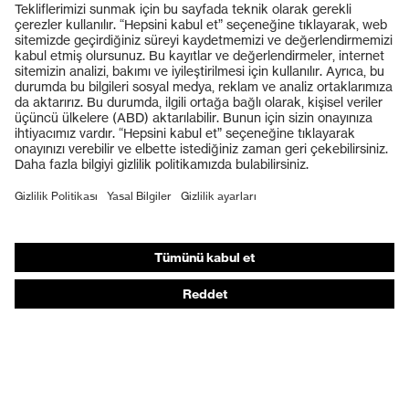
Ürünler
Koruyucu gözlükler
Koruyucu baretler
Koruyucu eldivenler
Koruyucu ayakkabılar
Bireysel KKD
Solunum koruması
İşitme koruması
Koruyucu kıyafetler + iş kıyafetleri
Ürün yardımcı araçları
Baştan ayağa: uvex Safety Expert System