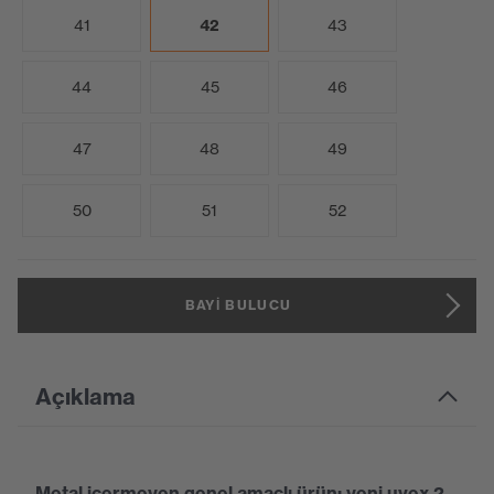
41
42
43
44
45
46
47
48
49
50
51
52
BAYI BULUCU
Açıklama
Metal içermeyen genel amaçlı ürün: yeni uvex 2