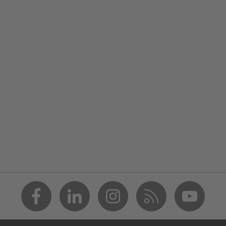
kabı
+ A1:2024
r
da kaçak direnciyle elektrostatik deşarja (ESD) karşı koruma