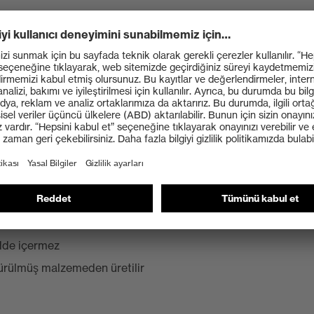
ilmiş ergonomik tasarımlı dış taban
adde içermez
ürülmüş malzemeden üretilir