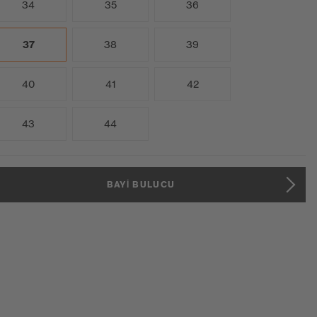
34
35
36
37
38
39
40
41
42
43
44
BAYI BULUCU