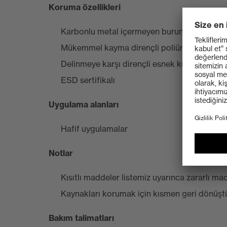
Koruma özellikleri
Karbonlu metal içermeyen burun koruması
Mükemmel kayma dirençli poliüretandan üret
Delinmeye karşı dirençli esnek kumaş
ESD sertifikalı
Uygulama alanları
Hafif uygulamalar
Notlar
Kısıtlı maddeler listemiz uyarınca zararlı m
Kaynakları korumak için kısmen geri dönüşt
Bakım talimatları