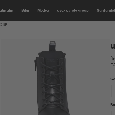
atın alın
Bilgi
Medya
uvex safety group
Sürdürüleb
FO SR
u
Ür
E
Ge
Bo