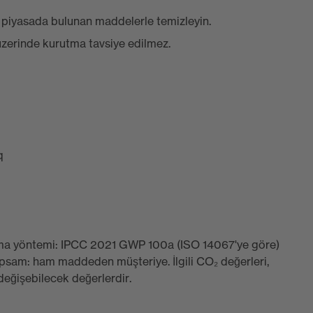
e piyasada bulunan maddelerle temizleyin.
u üzerinde kurutma tavsiye edilmez.
q
plama yöntemi: IPCC 2021 GWP 100a (ISO 14067'ye göre)
apsam: ham maddeden müşteriye. İlgili CO₂ değerleri,
değişebilecek değerlerdir.