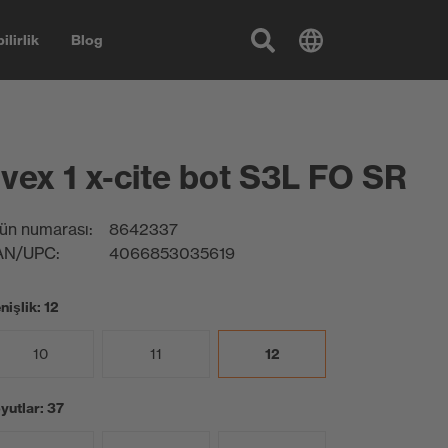
ilirlik
Blog
vex 1 x-cite bot S3L FO SR
ün numarası:
8642337
AN/UPC:
4066853035619
nişlik: 12
10
11
12
yutlar: 37