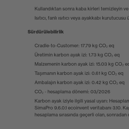
Kullandıktan sonra kaba kirleri temizleyin v
Isıtıcı, fanlı ısıtıcı veya ayakkabı kurutucus
Sürdürülebilirlik
Cradle-to-Customer: 17.79 kg CO₂ eq
Üretimin karbon ayak izi: 1.73 kg CO₂ eq
Malzemenin karbon ayak izi: 15.03 kg CO₂ e
Taşımanın karbon ayak izi: 0.61 kg CO₂ eq
Ambalajın karbon ayak izi: 0.42 kg CO₂ eq
CO₂ - hesaplama dönemi: 03/2026
Karbon ayak iziyle ilgili yasal uyarı: Hesa
SimaPro 9.6.0.1 ecoinvent veritabanı 3.10. K
hesaplama sırasında geçerli olan, sonradan 