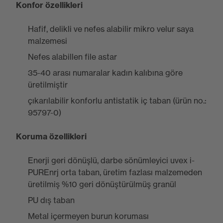
Konfor özellikleri
Hafif, delikli ve nefes alabilir mikro velur saya
malzemesi
Nefes alabillen file astar
35-40 arası numaralar kadın kalıbına göre
üretilmiştir
çıkarılabilir konforlu antistatik iç taban (ürün no.:
95797-0)
Koruma özellikleri
Enerji geri dönüşlü, darbe sönümleyici uvex i-
PUREnrj orta taban, üretim fazlası malzemeden
üretilmiş %10 geri dönüştürülmüş granül
PU dış taban
Metal içermeyen burun koruması