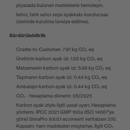
piyasada bulunan maddelerle temizleyin.
Isıtıcı, fanlı ısıtıcı veya ayakkabı kurutucusu
üzerinde kurutma tavsiye edilmez.
Sürdürülebilirlik
Cradle-to-Customer: 7.91 kg CO₂ eq
Üretimin karbon ayak izi: 1.05 kg CO₂ eq
Malzemenin karbon ayak izi: 5.99 kg CO₂ eq
Taşımanın karbon ayak izi: 0.43 kg CO₂ eq
Ambalajın karbon ayak izi: 0.44 kg CO₂ eq
CO₂ - hesaplama dönemi: 05/2025
Karbon ayak iziyle ilgili yasal uyarı: Hesaplama
yöntemi: IPCC 2021 GWP 100a (ISO 14067'ye
göre) SimaPro 9.6.0.1 ecoinvent veritabanı 3.10.
Kapsam: ham maddeden müşteriye. İlgili CO₂