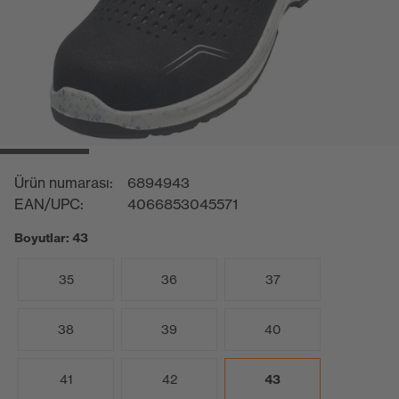
Ürün numarası:
6894943
EAN/UPC:
4066853045571
Boyutlar: 43
35
36
37
38
39
40
41
42
43