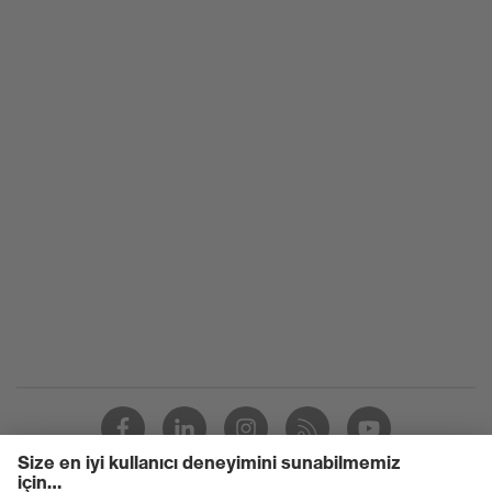
Kimyasal
risk
Yağ ve petrol direnci (FO)
koruması
Elektrik
riski
Antistatik (A)
koruması
Mekanik
Topuk çevresinde enerji sönümleme
risk
(E)
koruması
Koruma
S1
sınıfı
Taban
uvex 1 sport
uvex
uvex climazone, uvex medicare+,
teknolojisi
uvex xenova® sistemi