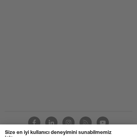
Taban
uvex 1
uvex
uvex climazone, uvex medicare+,
teknolojisi
uvex xenova® sistemi
Sabitleme
Cırt bantlı bağlama
uvex xenova® plastik burun
Burun
koruması