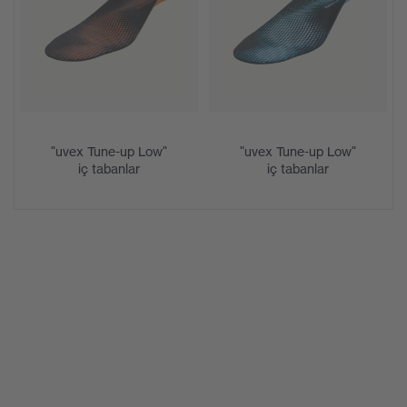
deseni, yaka etrafında yumuşak
Ekipman
dolgu, iz bırakmaz taban, tabana
entegre topuk yuvası, kapalı topuk
alanı
Delinme
Metal içermeyen uvex xenova® orta
direnci
taban
"uvex Tune-up Low"
"uvex Tune-up Low"
iç tabanlar
iç tabanlar
uvex 1/uvex 2 konforlu klimatik iç
İç taban
taban
Astar
Distance mesh
Cinsiyet
Kadın, Erkek
Teslimata
1 çift koruyucu ayakkabı
dahil
Taban
Çift yoğunluklu poliüretan (PU/PU)
malzemesi