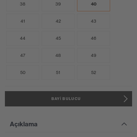
38
39
40
41
42
43
44
45
46
47
48
49
50
51
52
BAYI BULUCU
Açıklama