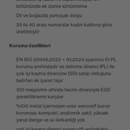
bölümünde ek darbe sönümleme
Dil ve boğazda yumuşak dolgu
35 ile 40 arası numaralar kadın kalıbına göre
üretilmiştir
Koruma özellikleri
EN ISO 20345:2022 + A1:2024 uyarınca S1 PL
koruma sınıfındadır ve delinme direnci (PL) ile
çok iyi kayma direncine (SR) sahip olduğunu
belirten ek işaret taşır
100 megaohm altında hacim direnciyle ESD
gerekliliklerini karşılar
%100 metal içermeyen uvex xenova® burun
koruması: kompakt, anatomik şekil, yüksek
yanal denge ve ısı iletkenliği yok
çok iyi kayma direnci sunan çift yoğunluklu