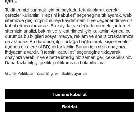
Ürünler
Koruyucu gözlükler
Koruyucu baretler
Koruyucu eldivenler
Koruyucu ayakkabılar
Bireysel KKD
Solunum koruması
İşitme koruması
Koruyucu kıyafetler + iş kıyafetleri
Ürün yardımcı araçları
Baştan ayağa: uvex Safety Expert System