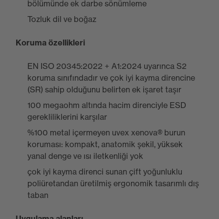
bölümünde ek darbe sönümleme
Tozluk dil ve boğaz
Koruma özellikleri
EN ISO 20345:2022 + A1:2024 uyarınca S2
koruma sınıfındadır ve çok iyi kayma direncine
(SR) sahip olduğunu belirten ek işaret taşır
100 megaohm altında hacim direnciyle ESD
gerekliliklerini karşılar
%100 metal içermeyen uvex xenova® burun
koruması: kompakt, anatomik şekil, yüksek
yanal denge ve ısı iletkenliği yok
çok iyi kayma direnci sunan çift yoğunluklu
poliüretandan üretilmiş ergonomik tasarımlı dış
taban
Uygulama alanları