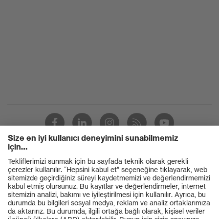
Sabitleme
bağcıkları
uvex xenova® plastik burun
Burun
koruması
Ürünler
Koruyucu gözlükler
Koruyucu baretler