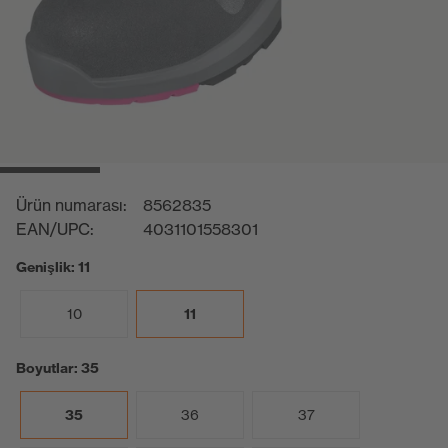
Ürün numarası:
8562835
EAN/UPC:
4031101558301
Genişlik: 11
10
11
Boyutlar: 35
35
36
37