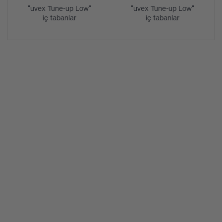
"uvex Tune-up Low"
"uvex Tune-up Low"
iç tabanlar
iç tabanlar
İç taban
Konforlu klimatik iç taban
Astar
Distance mesh
Cinsiyet
Kadın
Teslimata
1 çift koruyucu ayakkabı
dahil
Taban
Çift yoğunluklu poliüretan (PU/PU)
malzemesi
Bağlama
Polyester (PES), Kauçuk (GU)
malzemesi
Burun
Plastik
malzemesi
Standart
EN ISO 20345:2022 + A1:2024