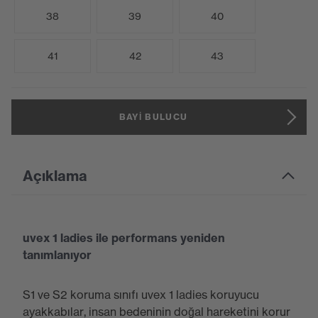
38
39
40
41
42
43
BAYI BULUCU
Açıklama
uvex 1 ladies ile performans yeniden
tanımlanıyor
S1 ve S2 koruma sınıfı uvex 1 ladies koruyucu
ayakkabılar, insan bedeninin doğal hareketini korur