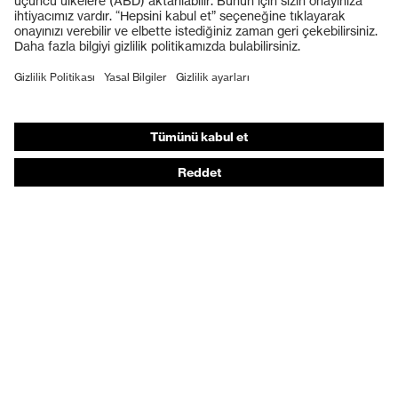
Koruyucu eldivenler
Koruyucu ayakkabılar
Bireysel KKD
Solunum koruması
İşitme koruması
Koruyucu kıyafetler + iş kıyafetleri
Ürün yardımcı araçları
Baştan ayağa: uvex Safety Expert System
Koruyucu eldivenler: uvex Chemical Expert System
Solunum koruması: uvex Respiratory Expert System
Koruyucu gözlükler: Yapılandırıcı
Teknolojiler