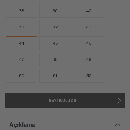
38
39
40
41
42
43
44
45
46
47
48
49
50
51
52
BAYI BULUCU
Açıklama