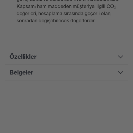
Kapsam: ham maddeden müşteriye. İlgili CO₂
değerleri, hesaplama sırasında geçerli olan,
sonradan değişebilecek değerlerdir.
Özellikler
Belgeler
Product
family
uvex 1 G2
designation
Boyut tablosu
Suchfarbe
Bilgi formu
siyah, mavi
(Filtre)
CE Uygunluk Beyanı
Alerji
Krom alerjisi olanlar için uygundur
bilgileri
CE Uygunluk Beyanları için portalı indirin