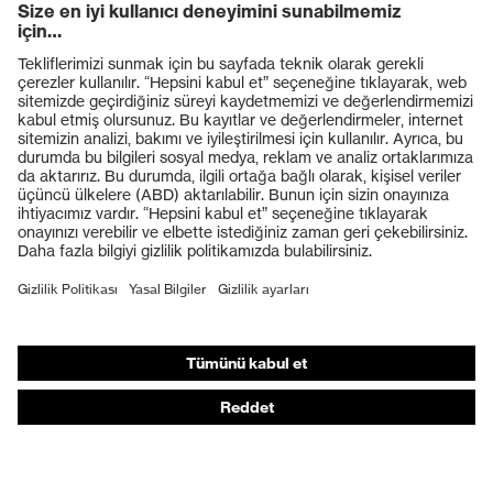
uvex climazone, uvex medicare+,
uvex
uvex i-PUREnrj, uvex xenova®
teknolojisi
sistemi
Ürünler
Sabitleme
Cırt bantlı bağlama
Koruyucu gözlükler
Koruyucu baretler
uvex xenova® plastik burun
Burun
koruması
Koruyucu eldivenler
Koruyucu ayakkabılar
Bireysel KKD
Solunum koruması
İşitme koruması
Koruyucu kıyafetler + iş kıyafetleri
Ürün yardımcı araçları