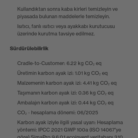
Kullandıktan sonra kaba kirleri temizleyin ve
piyasada bulunan maddelerle temizleyin.
Isıtıcı, fanlı ısıtıcı veya ayakkabı kurutucusu
üzerinde kurutma tavsiye edilmez.
Sürdürülebilirlik
Cradle-to-Customer: 6.22 kg CO₂ eq
Üretimin karbon ayak izi: 1.01 kg CO₂ eq
Malzemenin karbon ayak izi: 4.41 kg CO₂ eq
Taşımanın karbon ayak izi: 0.36 kg CO₂ eq
Ambalajın karbon ayak izi: 0.44 kg CO₂ eq
CO₂ - hesaplama dönemi: 06/2025
Karbon ayak iziyle ilgili yasal uyarı: Hesaplama
yöntemi: IPCC 2021 GWP 100a (ISO 14067'ye
göre) SimaPro 9.6.0.1 ecoinvent veritabanı 3.10.