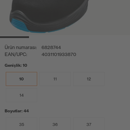
Ürün numarası:
6828744
EAN/UPC:
4031101933870
Genişlik: 10
10
11
12
14
Boyutlar: 44
35
36
37