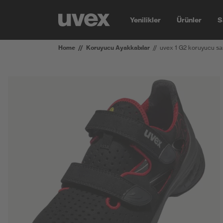
Yenilikler
Ürünler
S
Home
Koruyucu Ayakkabılar
uvex 1 G2 koruyucu sa