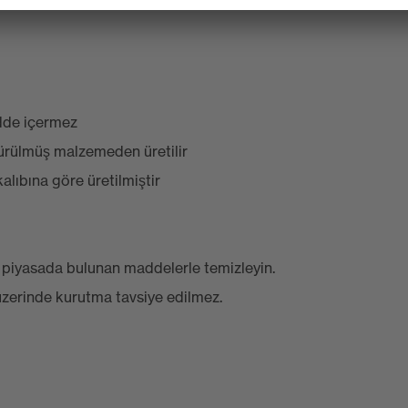
adde içermez
ürülmüş malzemeden üretilir
lıbına göre üretilmiştir
e piyasada bulunan maddelerle temizleyin.
u üzerinde kurutma tavsiye edilmez.