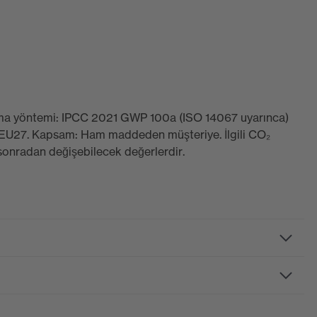
plama yöntemi: IPCC 2021 GWP 100a (ISO 14067 uyarınca)
e EU27. Kapsam: Ham maddeden müşteriye. İlgili CO₂
 sonradan değişebilecek değerlerdir.