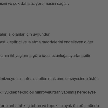
sını ve çok daha az yorulmasını sağlar.
lerjisi olanlar için uygundur
astikleştirici ve ıslatma maddelerini engelleyen diğer
ıcının ihtiyaçlarına göre ideal uzunluğa ayarlanabilir
optimizasyonlu, nefes alabilen malzemeler sayesinde üstün
ikli yüksek teknoloji mikrovelurdan yapılmış neredeyse
nforlu antistatik iç taban ve topuk ile ayak ön bölümünde