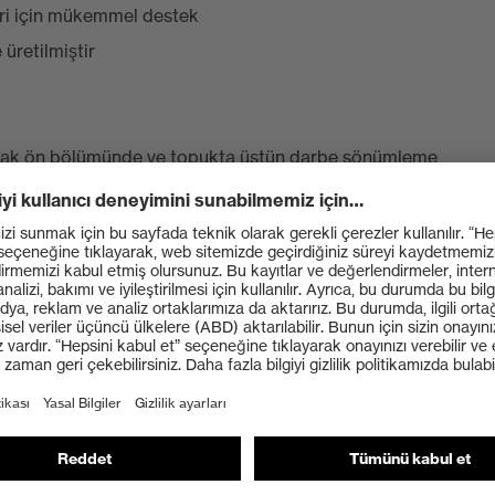
ri için mükemmel destek
 üretilmiştir
, ayak ön bölümünde ve topukta üstün darbe sönümleme
enerjisi ve sünger topuk sepeti sayesinde optimum
ılarak üretilen ergonomik tasarımlı uvex x-tended grip
kemmel kayma direnci sağlar, taban yapısı ise
ekliliklerini karşılar
in yeni, daha geniş, %100 metal içermeyen uvex
ekil, yüksek yanal denge ve ısı iletkenliği yok
k ayakkabının esnekliğini kısıtlamaz