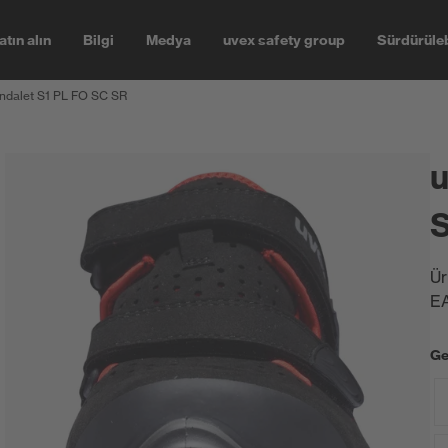
atın alın
Bilgi
Medya
uvex safety group
Sürdürüleb
ndalet S1 PL FO SC SR
u
S
Ür
E
Ge