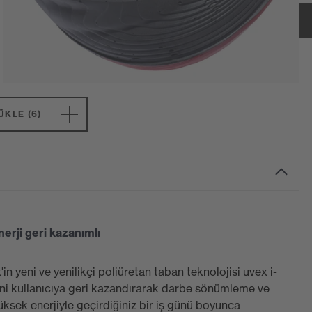
ÜKLE (6)
erji geri kazanımlı
in yeni ve yenilikçi poliüretan taban teknolojisi uvex i-
ni kullanıcıya geri kazandırarak darbe sönümleme ve
üksek enerjiyle geçirdiğiniz bir iş günü boyunca