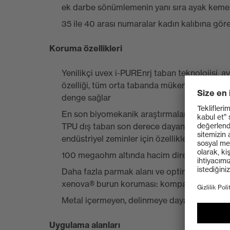
ek darbe sönümlemenin yanı sıra ayak keme
35 ile 40 arası numaralar kadın kalıbına göre
Koruma özellikleri
Yenilikçi uvex i-PUREnrj taban teknolojisi
özelliği, tüm orta tabanda mükemmel tepki 
denge sağlar
En son biyomekanik araştırmalardan yararlan
TPU dış taban son derece dayanıklıdır ve mü
endüstriyel zeminler için özellikle uygundur
100 megaohm altında hacim direnciyle ESD ger
Daha fazla parmak alanı ve optimum uyum iç
xenova® burun koruması: kompakt, anatomik ş
Metal içermeyen, delinmeye dayanıklı tabanlı
Uygulama alanları