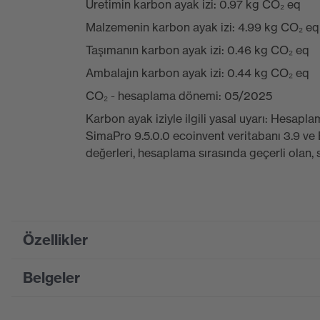
Üretimin karbon ayak izi: 0.97 kg CO₂ eq
Malzemenin karbon ayak izi: 4.99 kg CO₂ eq
Taşımanın karbon ayak izi: 0.46 kg CO₂ eq
Ambalajın karbon ayak izi: 0.44 kg CO₂ eq
CO₂ - hesaplama dönemi: 05/2025
Karbon ayak iziyle ilgili yasal uyarı: Hesa
SimaPro 9.5.0.0 ecoinvent veritabanı 3.9 v
değerleri, hesaplama sırasında geçerli olan,
Özellikler
Belgeler
Product
family
uvex 1 G2
designation