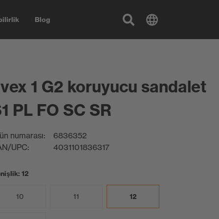
ilirlik
Blog
vex 1 G2 koruyucu sandalet
1 PL FO SC SR
ün numarası:
6836352
AN/UPC:
4031101836317
nişlik: 12
10
11
12