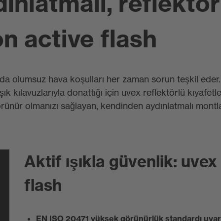
ınlatmalı, reflektö
n active flash
a olumsuz hava koşulları her zaman sorun teşkil eder. 
ılavuzlarıyla donattığı için uvex reflektörlü kıyafetler
örünür olmanızı sağlayan, kendinden aydınlatmalı montla
Aktif ışıkla güvenlik: uvex
flash
EN ISO 20471 yüksek görünürlük standardı uyarın