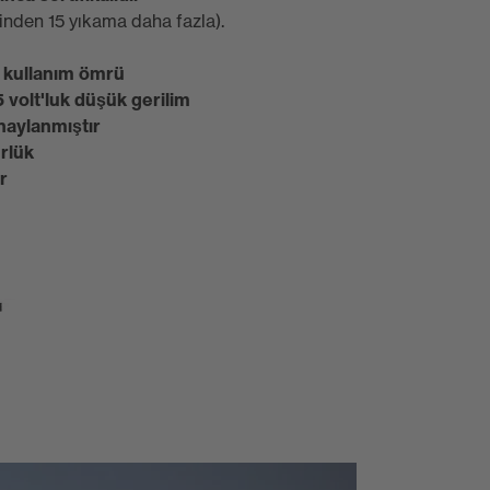
inden 15 yıkama daha fazla).
i kullanım ömrü
5 volt'luk düşük gerilim
naylanmıştır
rlük
r