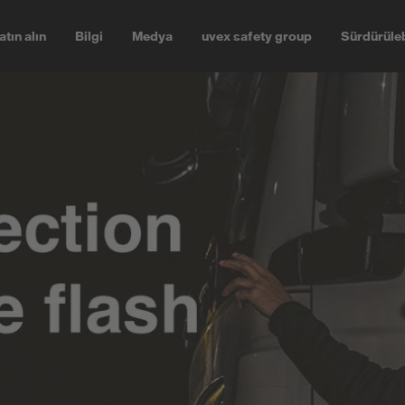
atın alın
Bilgi
Medya
uvex safety group
Sürdürüleb