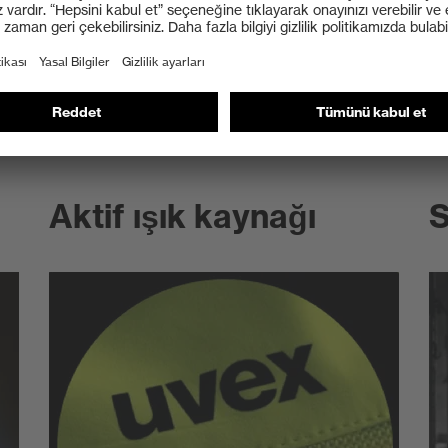
Aktif ışık kaynağı
S