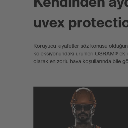
Kendinden ayd
uvex protectio
Koruyucu kıyafetler söz konusu olduğund
koleksiyonundaki ürünleri OSRAM® ek ışık k
olarak en zorlu hava koşullarında bile g