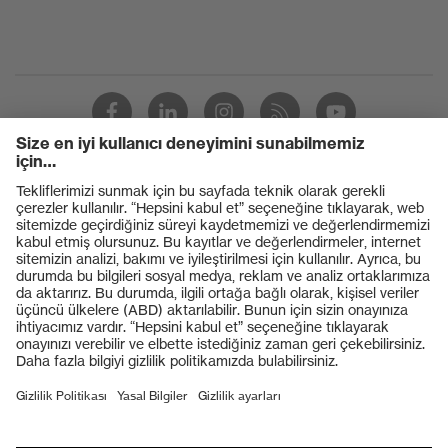
Ürünler
Koruyucu gözlükler
Koruyucu baretler
Koruyucu eldivenler
Koruyucu ayakkabılar
Bireysel KKD
Solunum koruması