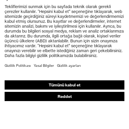
Ürünler
Koruyucu gözlükler
Koruyucu baretler
Koruyucu eldivenler
Koruyucu ayakkabılar
Bireysel KKD
Solunum koruması
İşitme koruması
Koruyucu kıyafetler + iş kıyafetleri
Ürün yardımcı araçları
Baştan ayağa: uvex Safety Expert System