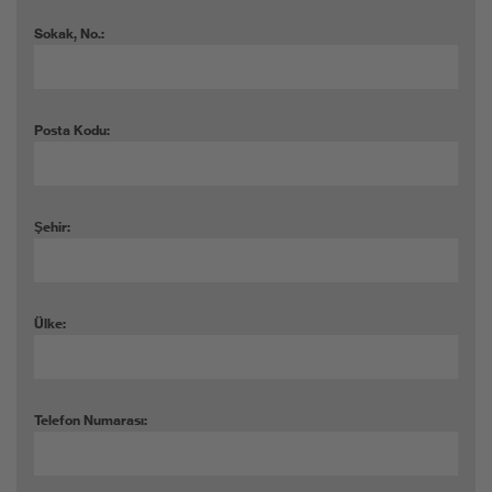
Sokak, No.:
Posta Kodu:
Şehir:
Ülke:
Telefon Numarası: