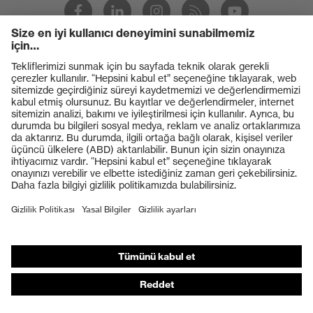
Ürünler
Koruyucu gözlükler
Koruyucu baretler
Koruyucu eldivenler
Koruyucu ayakkabılar
Bireysel KKD
Solunum koruması
İşitme koruması
Koruyucu kıyafetler + iş kıyafetleri