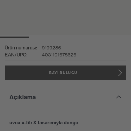
Ürün numarası:
9199286
EAN/UPC:
4031101675626
BAYI BULUCU
Açıklama
uvex x-fit: X tasarımıyla denge