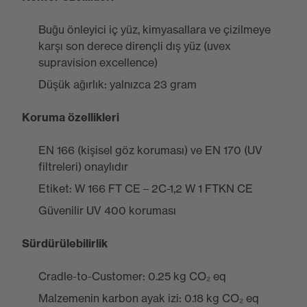
Buğu önleyici iç yüz, kimyasallara ve çizilmeye
karşı son derece dirençli dış yüz (uvex
supravision excellence)
Düşük ağırlık: yalnızca 23 gram
Koruma özellikleri
EN 166 (kişisel göz koruması) ve EN 170 (UV
filtreleri) onaylıdır
Etiket: W 166 FT CE – 2C-1,2 W 1 FTKN CE
Güvenilir UV 400 koruması
Sürdürülebilirlik
Cradle-to-Customer: 0.25 kg CO₂ eq
Malzemenin karbon ayak izi: 0.18 kg CO₂ eq