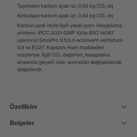
Taşımanın karbon ayak izi: 0.03 kg CO₂ eq
Ambalajın karbon ayak izi: 0.04 kg CO₂ eq
Karbon ayak iziyle ilgili yasal uyarı: Hesaplama
yöntemi: IPCC 2021 GWP 100a (ISO 14067
uyarınca) SimaPro 9.5.0.0 ecoinvent veritabanı
3.9 ve EU27. Kapsam: Ham maddeden
müşteriye. İlgili CO₂ değerleri, hesaplama
sırasında geçerli olan, sonradan değişebilecek
değerlerdir.
Özellikler
Belgeler
Product family
uvex x-fit (pro)
designation