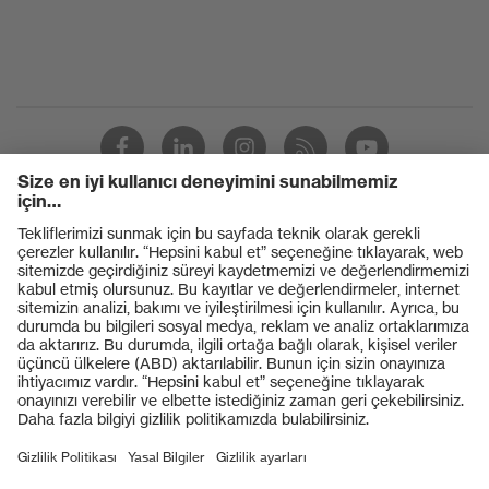
Ürünler
Koruyucu gözlükler
Koruyucu baretler
Koruyucu eldivenler
Koruyucu ayakkabılar
Bireysel KKD