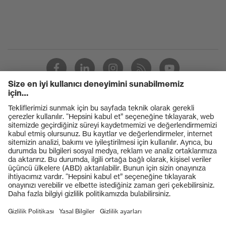
Ürünler
Koruyucu gözlükler
Koruyucu baretler
Koruyucu eldivenler
Koruyucu ayakkabılar
Bireysel KKD