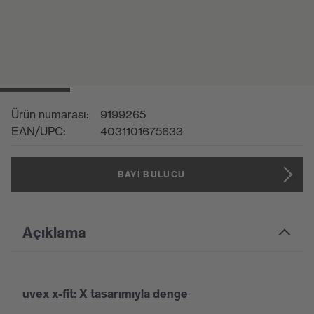
Ürün numarası:
9199265
EAN/UPC:
4031101675633
BAYI BULUCU
Açıklama
uvex x-fit: X tasarımıyla denge