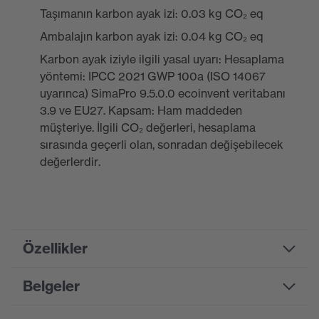
Taşımanın karbon ayak izi: 0.03 kg CO₂ eq
Ambalajın karbon ayak izi: 0.04 kg CO₂ eq
Karbon ayak iziyle ilgili yasal uyarı: Hesaplama
yöntemi: IPCC 2021 GWP 100a (ISO 14067
uyarınca) SimaPro 9.5.0.0 ecoinvent veritabanı
3.9 ve EU27. Kapsam: Ham maddeden
müşteriye. İlgili CO₂ değerleri, hesaplama
sırasında geçerli olan, sonradan değişebilecek
değerlerdir.
Özellikler
Belgeler
Product family
uvex x-fit (pro)
designation