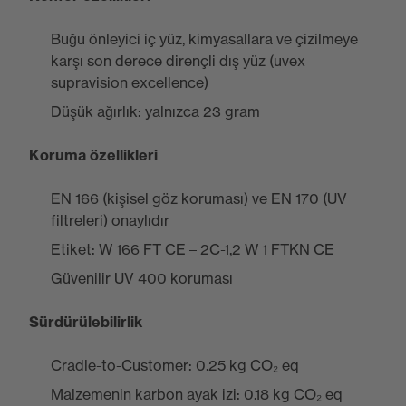
Buğu önleyici iç yüz, kimyasallara ve çizilmeye
karşı son derece dirençli dış yüz (uvex
supravision excellence)
Düşük ağırlık: yalnızca 23 gram
Koruma özellikleri
EN 166 (kişisel göz koruması) ve EN 170 (UV
filtreleri) onaylıdır
Etiket: W 166 FT CE – 2C-1,2 W 1 FTKN CE
Güvenilir UV 400 koruması
Sürdürülebilirlik
Cradle-to-Customer: 0.25 kg CO₂ eq
Malzemenin karbon ayak izi: 0.18 kg CO₂ eq