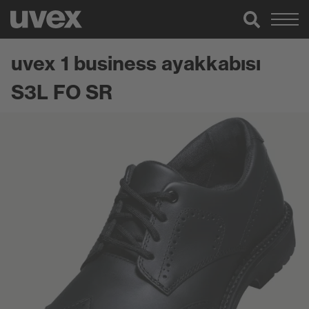
uvex 1 business ayakkabısı
S3L FO SR