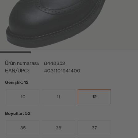
Ürün numarası:
8448352
EAN/UPC:
4031101941400
Genişlik: 12
10
11
12
Boyutlar: 52
35
36
37