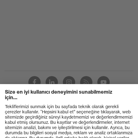
koruması
Nemlilik
Sayanın su direnci (WRU)
koruması
Mekanik
Topuk çevresinde enerji sönümleme
risk
(E)
koruması
Koruma
S3
sınıfı
Taban
uvex 1 business
uvex
uvex climazone, uvex medicare
teknolojisi
Ürünler
Sabitleme
Ayakkabı bağcıkları
Koruyucu gözlükler
Burun
Çelik koruma
Koruyucu baretler