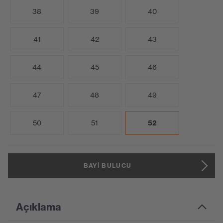
38
39
40
41
42
43
44
45
46
47
48
49
50
51
52
BAYI BULUCU
Açıklama