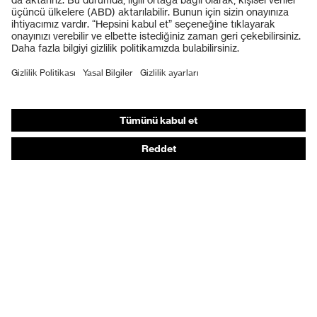
Koruyucu eldivenler
Koruyucu ayakkabılar
Bireysel KKD
Solunum koruması
İşitme koruması
Koruyucu kıyafetler + iş kıyafetleri
Ürün yardımcı araçları
Baştan ayağa: uvex Safety Expert System
Koruyucu eldivenler: uvex Chemical Expert System
Solunum koruması: uvex Respiratory Expert System
Koruyucu gözlükler: Yapılandırıcı
Teknolojiler