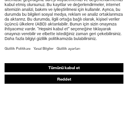
Koruyucu gözlükler
Koruyucu baretler
Koruyucu eldivenler
Koruyucu ayakkabılar
Bireysel KKD
Solunum koruması
İşitme koruması
Koruyucu kıyafetler + iş kıyafetleri
Ürün yardımcı araçları
Baştan ayağa: uvex Safety Expert System
Koruyucu eldivenler: uvex Chemical Expert System
Solunum koruması: uvex Respiratory Expert System