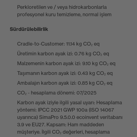
Perkloretilen ve / veya hidrokarbonlarla
profesyonel kuru temizleme, normal işlem
Sürdürülebilirlik
Cradle-to-Customer: 11.14 kg CO₂ eq
Üretimin karbon ayak izi: 0.76 kg CO₂ eq
Malzemenin karbon ayak izi: 9.10 kg CO₂ eq
Taşımanın karbon ayak izi: 0.43 kg CO₂ eq
Ambalajın karbon ayak izi: 0.85 kg CO₂ eq
CO₂ - hesaplama dönemi: 07/2025
Karbon ayak iziyle ilgili yasal uyarı: Hesaplama
yöntemi: IPCC 2021 GWP 100a (ISO 14067
uyarınca) SimaPro 9.5.0.0 ecoinvent veritabanı
3.9 ve EU27. Kapsam: Ham maddeden
müşteriye. İlgili CO₂ değerleri, hesaplama