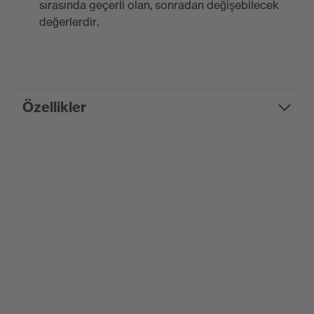
sırasında geçerli olan, sonradan değişebilecek
değerlerdir.
Özellikler
uvex suXXeed
Product family designation
essentials
Pazarlama rengi
Ultramarin
Suchfarbe (Filtre)
mavi
Ekipman
esnek bel bandı
Endüstriyel çalışma
kuru
ortamları için uygunluk