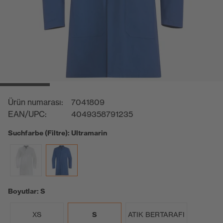
Ürün numarası:
7041809
EAN/UPC:
4049358791235
Suchfarbe (Filtre): Ultramarin
Boyutlar: S
XS
S
ATIK BERTARAFI