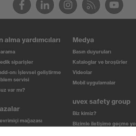
n alma yardımcıları
Medya
ı arama
Basın duyuruları
edik siparişler
Kataloglar ve broşürler
add-on: İşlevsel geliştirme
Videolar
blem servisi
Mobil uygulamalar
uz var mı?
uvex safety group
azalar
 100 (S20-0516)
Biz kimiz?
evrimiçi mağazası
Bizimle iletişime geçme yol