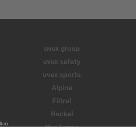
uvex group
uvex safety
uvex sports
Alpina
Filtral
Heckel
ları
HexArmor