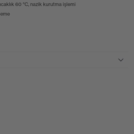
aklık 60 °C, nazik kurutma işlemi
üleme
 ek parçalar, dik yaka, bazıları kapaklı olan çok sayıda cep
a, yansıtıcı elemanlar, "Yüksek koltuk altı" kesimi