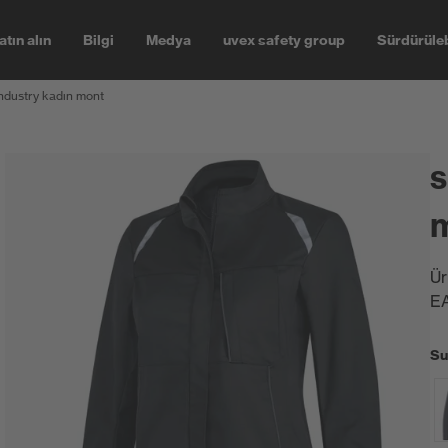
atın alın
Bilgi
Medya
uvex safety group
Sürdürüleb
ndustry kadın mont
s
Ür
E
Su