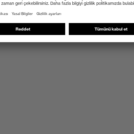
kısımda, belde ve kollarda esnek ekler bulunur
l ekli ergonomik kesim