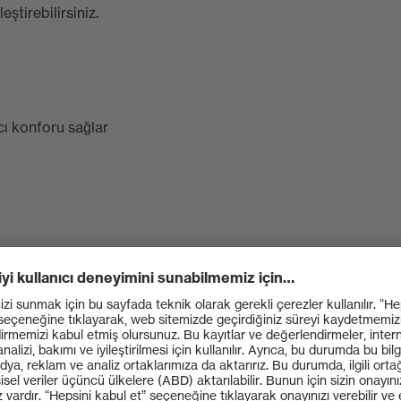
ştirebilirsiniz.
cı konforu sağlar
lı