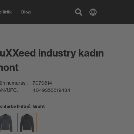
ilirlik
Blog
uXXeed industry kadın
mont
ün numarası:
7076814
AN/UPC:
4049358819434
chfarbe (Filtre): Grafit