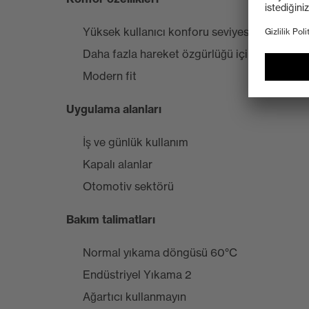
Yüksek kullanıcı konforu seviyesi için arka 
Daha fazla hareket özgürlüğü için yüksek ko
Modern fit
Uygulama alanları
İş ve günlük kullanım
Kapalı alanlar
Otomotiv sektörü
Bakım talimatları
Normal yıkama döngüsü 60°C
Endüstriyel Yıkama 2
Ağartıcı kullanmayın