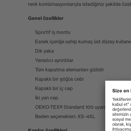
renk kombinasyonlarıyla istediğiniz şekilde özelle
Genel özellikler
Sportif iş montu
Esnek içeriğe sahip kumaş üst düzey kullanı
Dik yaka
Yansıtıcı ayrıntılar
Tüm kapatma elemanları gizlidir
Kapaklı bir göğüs cebi
Kapaklı bir iç cep
İki yan cep
OEKO-TEX® Standard 100 uyarınca sertifika
Beden seçenekleri: XS–4XL
Konfor özellikleri