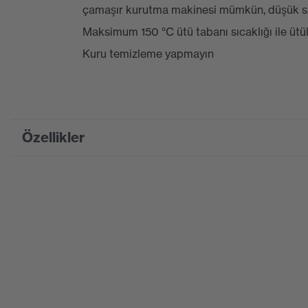
çamaşır kurutma makinesi mümkün, düşük sıc
Maksimum 150 °C ütü tabanı sıcaklığı ile üt
Kuru temizleme yapmayın
Özellikler
Product family
uvex suXXeed industry
designation
Pazarlama rengi
Grafit
Suchfarbe (Filtre)
siyah
sırtı uzatılmış, elastik
Ekipman
(iç/dış), gizli ön kapam