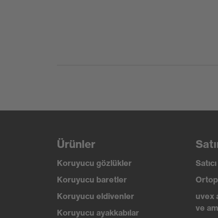
Kaplama
SandyGr
Standart
EN 388:2
Ürünler
Satı
Koruyucu gözlükler
Satıc
Koruyucu baretler
Ortop
Koruyucu eldivenler
uvex 
ve am
Koruyucu ayakkabılar