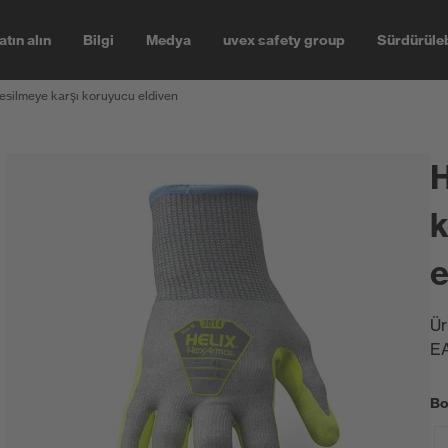
atın alın
Bilgi
Medya
uvex safety group
Sürdürüleb
silmeye karşı koruyucu eldiven
H
k
e
Ür
E
Bo