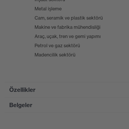
Metal işleme
Cam, seramik ve plastik sektörü
Makine ve fabrika mühendisliği
Araç, uçak, tren ve gemi yapımı
Petrol ve gaz sektörü
Madencilik sektörü
Özellikler
Belgeler
Product family designation
HexArmo
Suchfarbe (Filtre)
gri, sarı
Bilgi formu