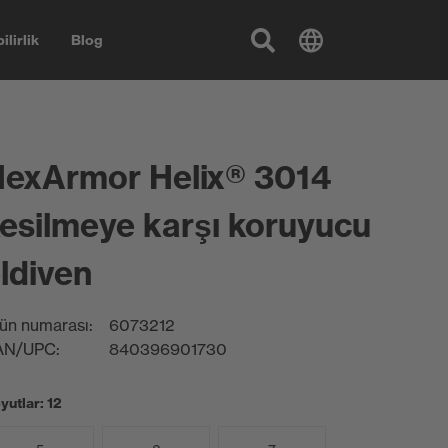
ilirlik
Blog
exArmor Helix® 3014
esilmeye karşı koruyucu
ldiven
ün numarası:
6073212
AN/UPC:
840396901730
yutlar: 12