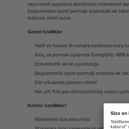
veya nemli uygulama alanlarında mükemmel esnek
başparmakla işaret parmağı arasındaki ek takv
kullanım ömrü sunar.
Genel özellikler
Hafif ve hassas 18 numara kesilmeye karşı k
Avuç ve parmak uçlarında SandyGrip-NBR 
Dokunmatik ekran uyumluluğu
Başparmakla işaret parmağı arasında ek tak
Elin arkasında yansıtıcı etiket
Her çift %15 geri dönüştürülmüş naylon içeri
Konfor özellikleri
Mükemmel dokunma hissi
18 numara örgü sayesinde iyi nefes alabilirli