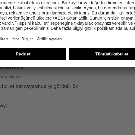
arım
mel kavrama
 seviyesi
tıcı etiket sayesinde iyi görünürlük
viye