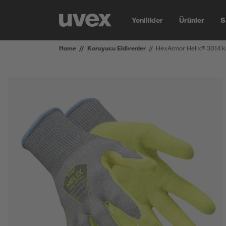
Yenilikler
Ürünler
S
Home
Koruyucu Eldivenler
HexArmor Helix® 3014 ke