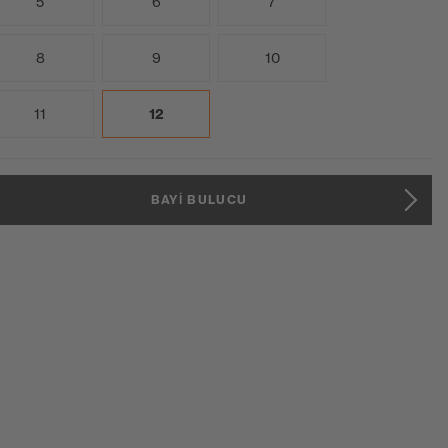
5
6
7
8
9
10
11
12
BAYI BULUCU