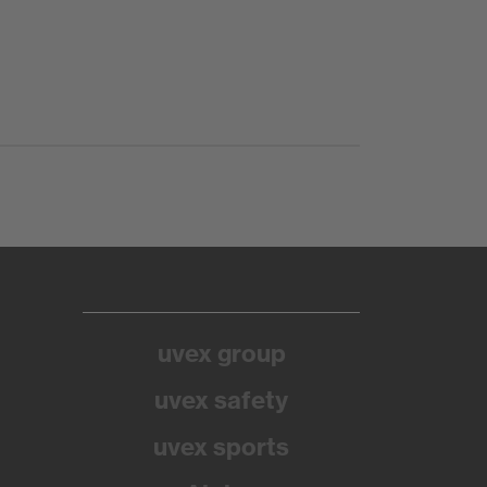
uvex group
uvex safety
uvex sports