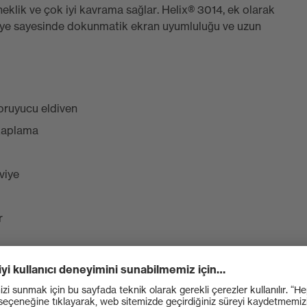
lik ve çok iyi kavrama sağlar. Helix® 3014, ek olarak
iye sayesinde dokunmatik ekran uyumluluğu ve uzun
oruyucu eldiven
kaplama
viye
r
k