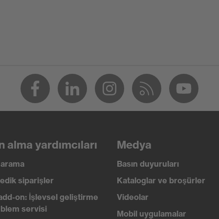
ip-NBR
016 + A1:2018, EN ISO 21420:2020
n alma yardımcıları
Medya
ı arama
Basın duyuruları
edik siparişler
Kataloglar ve broşürler
add-on: İşlevsel geliştirme
Videolar
blem servisi
Mobil uygulamalar