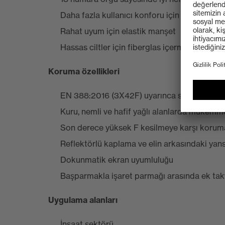
Daha fazla kullanıcı konforu için dikişsiz tas
Rahat uyum için elastik manşet
Hassas ciltler için fiberglas içermez
Koruma özellikleri
EN 388:2016 (3X42F) uyarınca sertifikalı
Kuru, nemli ve hafif yağlı alanlarda mükem
Son derece yüksek F kesilmeye karşı koruma
Reflektörlü kaplama ve elin arkasındaki yansı
Dokunmatik ekran uyumluluğu
Başparmakla işaret parmağı arasında ek tak
Uygulama alanları
İnşaat sektörü